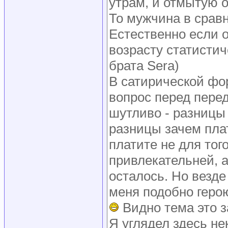
утрам, и отмытую 
То мужчина в срав
Естественно если о
возрасту статистич
брата Sera)
В сатирической фо
вопрос перед пере
шутливо - разницы 
разницы зачем плат
платите не для тог
привлекательней, а
осталось. Но везд
меня подобно геро
Видно тема это з
Я углядел здесь н