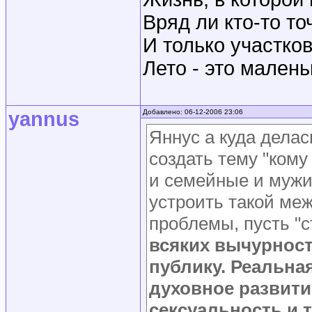
Вряд ли кто-то то
И только участко
Лето - это мален
yannus
Добавлено: 06-12-2006 23:06
Яннус а куда дела
создать тему "кому
и семейные и мужик
устроить такой ме
проблемы, пусть "с
всяких вычурност
публику.
Реальная
духовное развитие
сексуальность и т