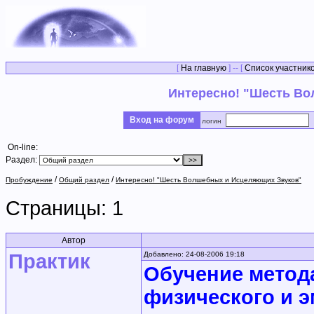
[
На главную
] -- [
Список участник
Интересно! "Шесть В
Вход на форум
логин
On-line:
Раздел:
/
/
Пробуждение
Общий раздел
Интересно! "Шесть Волшебных и Исцеляющих Звуков"
Страницы:
1
Автор
Практик
Добавлено: 24-08-2006 19:18
Обучение метод
физического и 