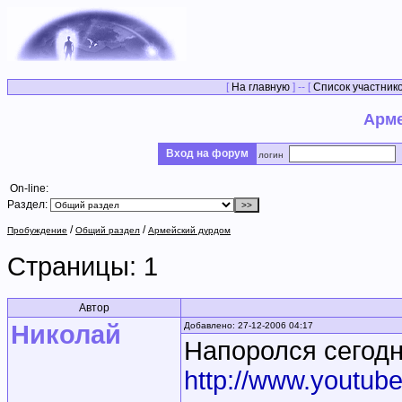
[
На главную
] -- [
Список участник
Арме
Вход на форум
логин
On-line:
Раздел:
/
/
Пробуждение
Общий раздел
Армейский дурдом
Страницы:
1
Автор
Николай
Добавлено: 27-12-2006 04:17
Напоролся сегодн
http://www.yout