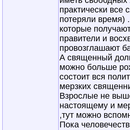
иметь свободных
практически все 
потеряли время) 
которые получают 
правители и восх
провозглашают ба
А священный долг
можно больше рож
состоит вся поли
мерзких священни
Взрослые не выше
настоящему и ме
,тут можно вспо
Пока человечеств