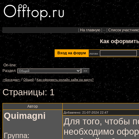
[
На главную
] -- [
Список участник
Как оформить
Вход на форум
логин
On-line:
Раздел:
/
/
-=Беседка=-
Общий
Как оформить онлайн займ на карту?
Страницы:
1
Автор
Quimagni
Добавлено: 21-07-2024 22:47
Для того, чтобы п
необходимо офо
Группа: