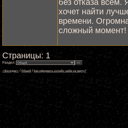
без отказа всем. 
хочет найти лучш
времени. Огромна
сложный момент!
Страницы:
1
Раздел:
/
/
-=Беседка=-
Общий
Как оформить онлайн займ на карту?