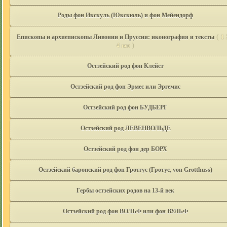
Роды фон Икскуль (Юкскюль) и фон Мейендорф
(
Епископы и архиепископы Ливонии и Пруссии: иконография и тексты
1
)
4
все
Остзейский род фон Клейст
Остзейский род фон Эрмес или Эргемис
Остзейский род фон БУДБЕРГ
Остзейский род ЛЕВЕНВОЛЬДЕ
Остзейский род фон дер БОРХ
Остзейский баронский род фон Гротгус (Гротус, von Grotthuss)
Гербы остзейских родов на 13-й век
Остзейский род фон ВОЛЬФ или фон ВУЛЬФ