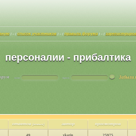
авную
список участников
правила форума
зарегистриро
] -- [
] -- [
] -- [
персоналии - прибалтика
форум
Забыли 
логин
пароль
ответов
автор
просмотров
[новых]
49
vkarin
25975