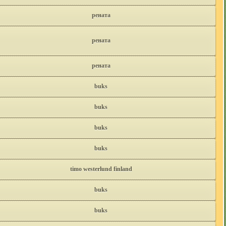
рената
рената
рената
buks
buks
buks
buks
timo westerlund finland
buks
buks