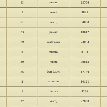
43
роман
23556
5
гений
8825
51
54098
valerij
23
роман
18612
79
73094
castles-ren
8
musch7
8153
50
29815
renata
25
фон-барон
17780
2
алансон
10121
1
florens
8236
37
valerij
22808