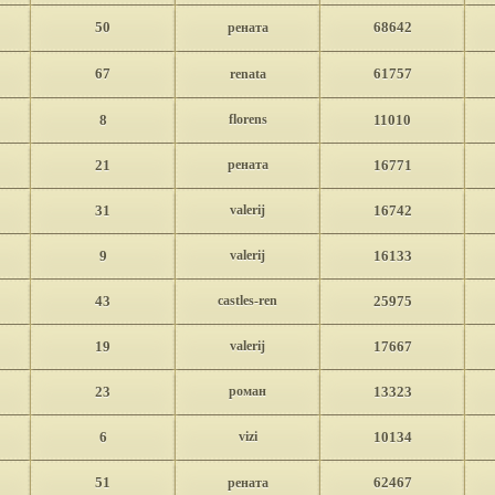
50
68642
рената
67
61757
renata
8
florens
11010
21
рената
16771
31
valerij
16742
9
valerij
16133
43
castles-ren
25975
19
valerij
17667
23
роман
13323
6
vizi
10134
51
62467
рената