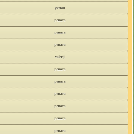
роман
рената
рената
рената
valerij
рената
рената
рената
рената
рената
рената