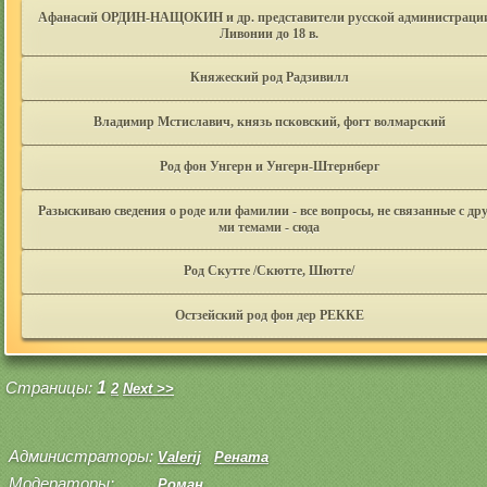
Афанасий ОРДИН-НАЩОКИН и др. представители русской администрации
Ливонии до 18 в.
Княжеский род Радзивилл
Владимир Мстиславич, князь псковский, фогт волмарский
Род фон Унгерн и Унгерн-Штернберг
Разыскиваю сведения о роде или фамилии - все вопросы, не связанные с др
ми темами - сюда
Род Скутте /Скютте, Шютте/
Остзейский род фон дер РЕККЕ
Страницы:
1
2
Next >>
Администраторы:
Valerij
Рената
Модераторы:
Роман