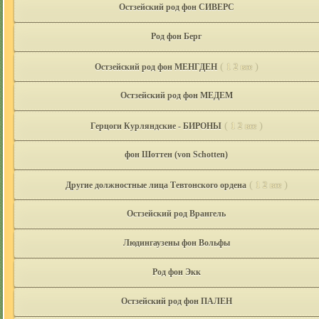
Остзейский род фон СИВЕРС
Род фон Берг
(
)
Остзейский род фон МЕНГДЕН
1
2
все
Остзейский род фон МЕДЕМ
(
)
Герцоги Курляндские - БИРОНЫ
1
2
все
фон Шоттен (von Schotten)
(
)
Другие должностные лица Тевтонского ордена
1
2
все
Остзейский род Врангель
Людингаузены фон Вольфы
Род фон Экк
Остзейский род фон ПАЛЕН