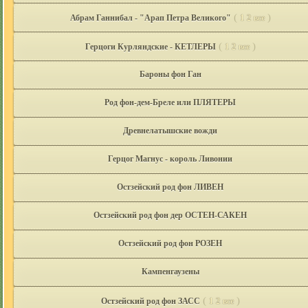
(
)
Абрам Ганнибал - "Арап Петра Великого"
1
2
все
(
)
Герцоги Курляндские - КЕТЛЕРЫ
1
2
все
Бароны фон Ган
Род фон-дем-Бреле или ПЛЯТЕРЫ
Древнелатышские вожди
Герцог Магнус - король Ливонии
Остзейский род фон ЛИВЕН
Остзейский род фон дер ОСТЕН-САКЕН
Остзейский род фон РОЗЕН
Кампенгаузены
(
)
Остзейский род фон ЗАСС
1
2
все