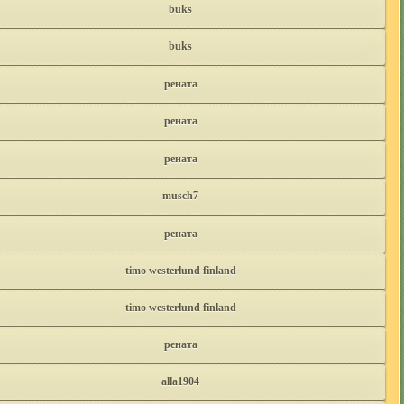
buks
buks
рената
рената
рената
musch7
рената
timo westerlund finland
timo westerlund finland
рената
alla1904