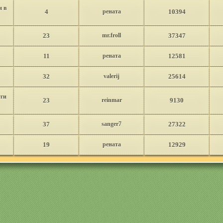
 в
4
рената
10394
23
mr.froll
37347
11
рената
12581
32
valerij
25614
уги
23
reinmar
9130
37
sanger7
27322
19
рената
12929