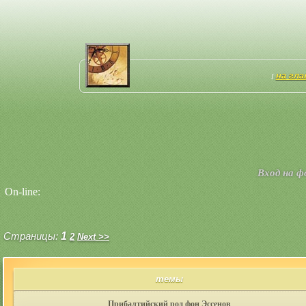
на гл
[
Вход на 
On-line:
Страницы:
1
2
Next >>
темы
Прибалтийский род фон Эссенов