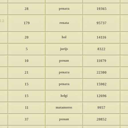
28
рената
19365
2
3
179
renata
95737
20
hol
14116
5
jurijs
8322
10
роман
11079
21
рената
22300
15
рената
15902
15
helgi
12696
11
matamoros
9957
37
роман
20852