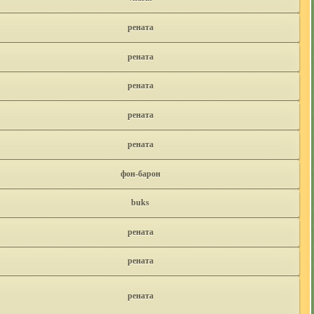
рената
рената
рената
рената
рената
фон-барон
buks
рената
рената
рената