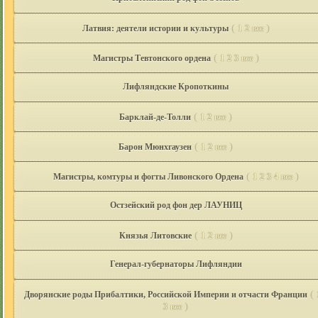
(
)
Латвия: деятели истории и культуры
1
2
все
(
)
Магистры Тевтонского ордена
1
2
3
все
Лифляндские Кропоткины
(
)
Барклай-де-Толли
1
2
все
(
)
Барон Мюнхгаузен
1
2
все
(
)
Магистры, комтуры и фогты Ливонского Ордена
1
2
3
4
все
Остзейский род фон дер ЛАУНИЦ
(
)
Князья Литовские
1
2
все
Генерал-губернаторы Лифляндии
(
Дворянские роды Прибалтики, Российской Империи и отчасти Франции
)
3
все