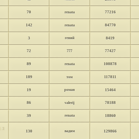
70
77216
renata
142
84770
renata
3
гений
8419
72
77427
777
89
108878
renata
189
117811
том
19
роман
15464
86
78188
valerij
39
renata
18860
1
2
130
вадим
129866