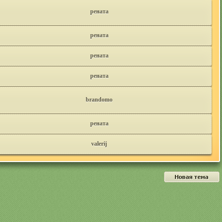
рената
рената
рената
рената
brandomo
рената
valerij