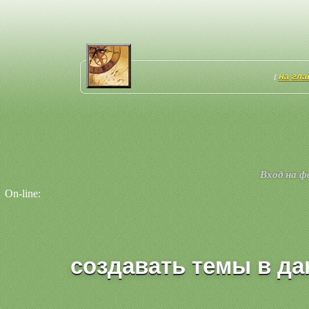
на гл
[
Вход на 
On-line:
создавать темы в да