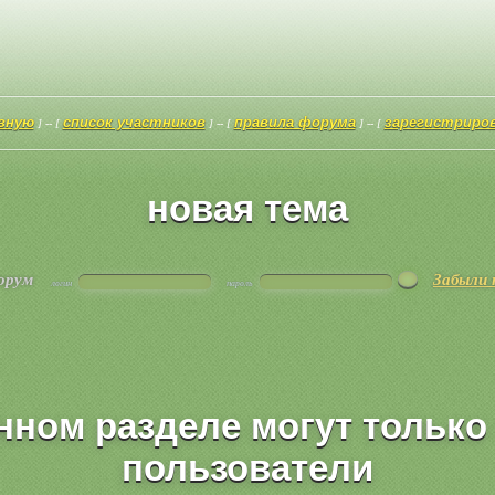
авную
список участников
правила форума
зарегистриро
] -- [
] -- [
] -- [
новая тема
форум
Забыли 
логин
пароль
нном разделе могут тольк
пользователи