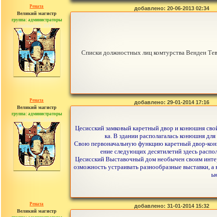
Рената
добавлено: 20-06-2013 02:34
Великий магистр
группа: администраторы
сообщений: 30442
Списки должностных лиц комтурства Венден Тев
Рената
добавлено: 29-01-2014 17:16
Великий магистр
группа: администраторы
сообщений: 30442
Цесисский замковый каретный двор и конюшня свой
ка. В здании располагалась конюшня для
Свою первоначальную функцию каретный двор-конюшн
ение следующих десятилетий здесь распол
Цесисский Выставочный дом необычен своим интер
озможность устраивать разнообразные выставки, а
ь
Рената
добавлено: 31-01-2014 15:32
Великий магистр