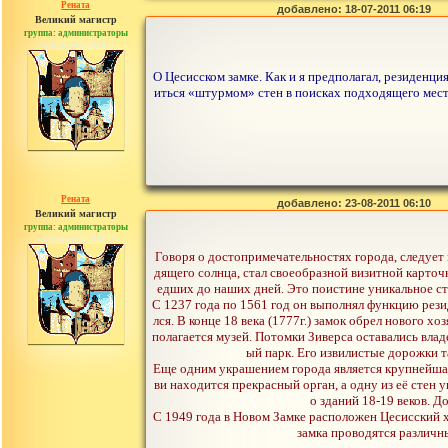
Рената
добавлено: 18-07-2011 06:19
Великий магистр
группа: администраторы
сообщений: 30442
О Цесисском замке. Как и я предполагал, резиденц
иться «штурмом» стен в поисках подходящего места
Рената
добавлено: 23-08-2011 06:10
Великий магистр
группа: администраторы
сообщений: 30442
Говоря о достопримечательностях города, следует
дящего солнца, стал своеобразной визитной карточ
едших до наших дней. Это поистине уникальное стр
С 1237 года по 1561 год он выполнял функцию рези
лся. В конце 18 века (1777г.) замок обрел нового хо
полагается музей. Потомки Зиверса оставались влад
ый парк. Его извилистые дорожки 
Еще одним украшением города является крупнейшая 
ви находится прекрасный орган, а одну из её стен
о зданий 18-19 веков. 
С 1949 года в Новом Замке расположен Цесисcкий х
замка проводятся различн