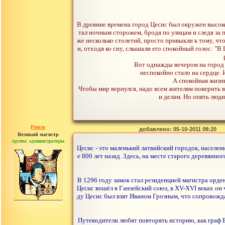
В древние времена город Цесис был окружен высоко
тал ночным сторожем, бродя по улицам и следя за по
же несколько столетий, просто привыкли к тому, ч
и, отходя ко сну, слышали его спокойный голос: "В
Вот однажды вечером на город 
неспокойно стало на сердце. 
А спокойная жизнь
Чтобы мир вернулся, надо всем жителям поверить в
и делам. Но опять люди
Рената
добавлено: 05-10-2011 08:20
Великий магистр
группа: администраторы
сообщений: 30442
Цесис - это маленький латвийский городок, населени
е 800 лет назад. Здесь, на месте старого деревян
В 1296 году замок стал резиденцией магистра орде
Цесис вошёл в Ганзейский союз, в XV-XVI веках он
ду Цесис был взят Иваном Грозным, что сопровожд
Путеводители любят повторять историю, как граф 