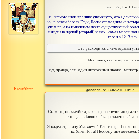
сообщений: 30442
Caune A., Ose I. Latv
В Рифмованной хронике упомянуто, что Цесисский з
ю на левом берегу Гауи, Цесис стал одним из четы
укалнсе, а на нынешнем месте существующий орденск
мянуты вендский (старый) замок - самая маленькая 
троен в 1213 или
Это расходится с некоторыми утве
Источник, как говорилось в
Тут, правда, есть один интересный нюанс - магистр
Kreuzfahrer
добавлено: 13-02-2010 00:57
Скажите, пожалуйста, какие существуют документа
втонцев в Ливонии был резиденцией, а н
Я видел страницу Уважаемой Ренаты про Цесис, но на
ка была...Рига! Поэтому мне хотелось