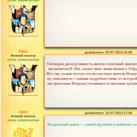
группа: администраторы
сообщений: 30442
Рената
добавлено: 03-07-2014 10:06
Великий магистр
группа: администраторы
сообщений: 30442
Очевидна дискурсивность многих описаний ливонски
московитов (F. 66a, сюжет явно заимствован у Ге
Все так, только потом эти несчастные жители Венд
ну, описанную с такими подробностями, от которой
пы прихожан Вендена упоминается многими хронис
Valerij
добавлено: 15-07-2014 17:40
великий магистр
группа: администраторы
сообщений: 3753
Венденский замок — самый крупный и наиболее со