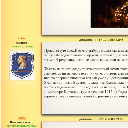
Rubon
добавлено: 17-12-2009 23:48
магистр
группа: участники
сообщений: 324
Приветствую всех.Кто что-нибудь может сказать п
мой): «Доходы позволили ордену и епископу залож
л замок Фределанд, в это же самое время или неск
То есть из текста следует, что каменный замок ста
ссылаются ни на какие источники, что строительст
нвента впервые упоминается как уже существующий 
5 лет находился в Ведене, прежде чем был заложен фу
льства следовательно приходится на период после 1
ри магистре Бертольде (ум. в феврале 1217 г.). Год
верное крыло нынешнего замка с романскими констр
Рената
добавлено: 22-12-2009 03:53
Великий магистр
группа: администраторы