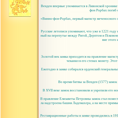
Венден впервые упоминается в Ливонской хронике 
фон Рорбах погиб 
«Винно-фон-Рорбах, первый магистр меченосного ор
Русские летописи упоминают, что уже в 1221 году
ный на перепутье между Ригой, Дерптом и Псковом,
вие этого
Золотой век замка приходится на правление магист
чеканил в его стенах монету. Этот
Ежегодно в замке собирался орденский генеральны
Во время битвы за Венден (1577) замо
В XVII веке замок восстановили и укрепили его н
В правление Елизаветы Петровны замок стал помест
ла надстроена башня Ладемахера, а на месте прим
Реставрационные работы в замке проводились в 19