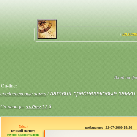
на гла
[
Вход на ф
On-line:
латвия средневековые замки 
средневековые замки
/
Страницы:
3
<< Prev
1
2
Valerij
добавлено: 22-07-2009 15:26
великий магистр
группа: администраторы