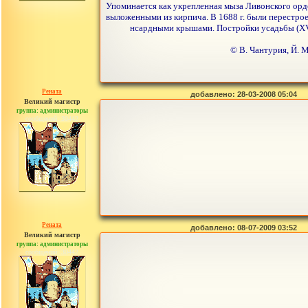
Упоминается как укрепленная мыза Ливонского орд
выложенными из кирпича. В 1688 г. были перестро
нсардными крышами. Постройки усадьбы (XVII
© В. Чантурия, Й. 
Рената
добавлено: 28-03-2008 05:04
Великий магистр
группа: администраторы
сообщений: 30442
Рената
добавлено: 08-07-2009 03:52
Великий магистр
группа: администраторы
сообщений: 30442