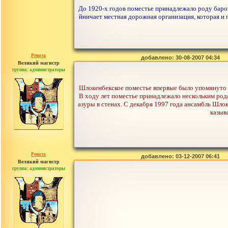
До 1920-х годов поместье принадлежало роду барон
йничает местная дорожная организация, которая и
Рената
добавлено: 30-08-2007 04:34
Великий магистр
группа: администраторы
сообщений: 30442
Шлокенбекское поместье впервые было упомянуто в п
В ходу лет поместье принадлежало нескольким род
азуры в стенах. С декабря 1997 года ансамбль Шло
казыв
Рената
добавлено: 03-12-2007 06:41
Великий магистр
группа: администраторы
сообщений: 30442