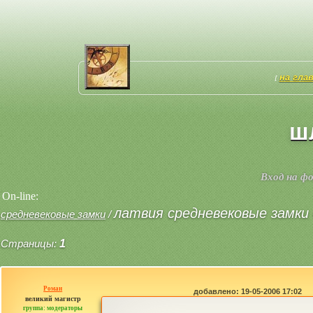
на гла
[
ш
Вход на ф
On-line:
латвия средневековые замки 
средневековые замки
/
Страницы:
1
Роман
добавлено: 19-05-2006 17:02
великий магистр
группа: модераторы