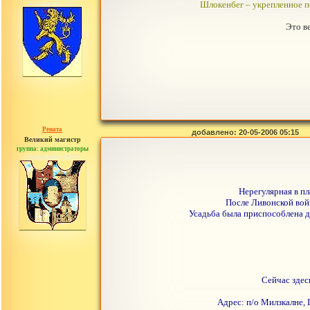
сообщений: 1557
Шлокенбег – укрепленное п
Это в
Рената
добавлено: 20-05-2006 05:15
Великий магистр
группа: администраторы
сообщений: 30442
Нерегулярная в пл
После Ливонской вой
Усадьба была приспособлена д
Сейчас здес
Адрес: п/о Милзкалне, 