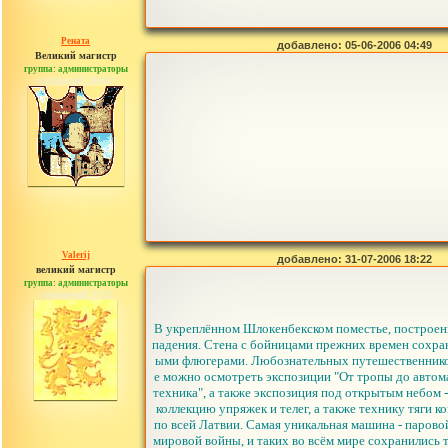
Рената
добавлено: 05-06-2006 04:49
Великий магистр
группа: администраторы
сообщений: 30442
Valerij
добавлено: 31-07-2006 18:22
великий магистр
группа: администраторы
сообщений: 3753
В укреплённом Шлокенбекском поместье, построенно
падения. Стена с бойницами прежних времен сохран
ыми флюгерами. Любознательных путешественников
е можно осмотреть экспозиции "От тропы до автома
техника", а также экспозиция под открытым небом
коллекцию упряжек и телег, а также технику тяги 
по всей Латвии. Самая уникальная машина - паровой
мировой войны, и таких во всём мире сохранились 