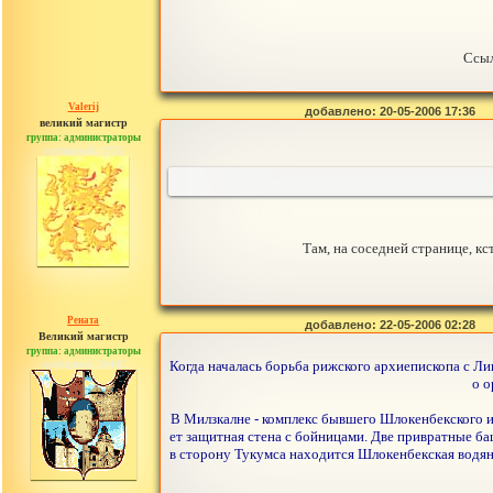
Ссыл
Valerij
добавлено: 20-05-2006 17:36
великий магистр
группа: администраторы
сообщений: 3753
Там, на соседней странице, к
Рената
добавлено: 22-05-2006 02:28
Великий магистр
группа: администраторы
сообщений: 30442
Когда началась борьба рижского архиепископа с Лив
о о
В Милзкалне - комплекс бывшего Шлокенбекского и
ет защитная стена с бойницами. Две привратные ба
в сторону Тукумса находится Шлокенбекская водяная