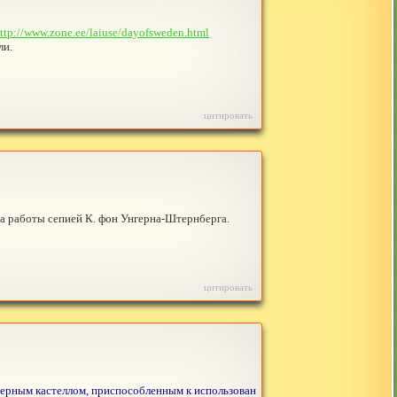
ttp://www.zone.ee/laiuse/dayofsweden.html
ли.
цитировать
 на работы сепией К. фон Унгерна-Штернберга.
цитировать
герным кастеллом, приспособленным к использован