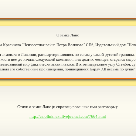
О замке Лаис
а Красикова "Неизвестная война Петра Великого" СПб, Издательский дом "Нева"
ия зимовала в Ливонии, расквартировавшись по селам у самой русской границы
ожил в нем до начала следующей кампании пять долгих месяцев, стараясь скор
ивилизованный мир фактически заканчивался. В этом медвежьем углу Стенбок с
олнял его собственные произведения, пришедшиеся Карлу XII весьма по душе"
Стихи о замке Лаис (и спровоцированные ими разговоры):
http://carolinknekt.livejournal.com/7664.html