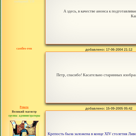
сообщений: 159
А здесь, в качестве анонса к подготавли
Ка
castles-ren
добавлено: 17-06-2004 21:12
Петр, спасибо! Касательно старинных изображ
Рената
добавлено: 15-09-2005 05:42
Великий магистр
группа: администраторы
сообщений: 30442
Крепость была заложена в конце XIV столетия Лив