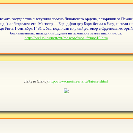
вского государства выступили против Ливонского ордена, разорившего Псковс
ди) и обстреляла его. Магистр — Бернд фон дер Борх бежал в Ригу, жители же
 до Риги. 1 сентября 1481 г. был подписан мирный договор с Орденом, который
безнаказанных нападений Ордена на псковские земли закончилось.
http://orel.rsl.ru/nettext/moscow/mos_fr/mos10.htm
Лайузе (Лаис)
http://www.mois.ee/tartu/laiuse.shtml