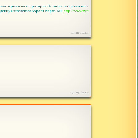
была первым на территории Эстонии лагерным каст
денция шведского короля Карла XII.
http://www.tyri
цитировать
цитировать