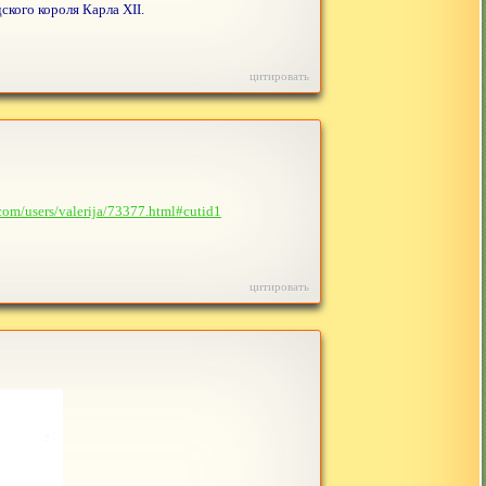
кого короля Карла XII.
цитировать
.com/users/valerija/73377.html#cutid1
цитировать