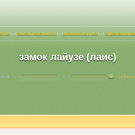
авную
список участников
правила форума
зарегистриро
] -- [
] -- [
] -- [
замок лайузе (лаис)
форум
Забыли 
логин
пароль