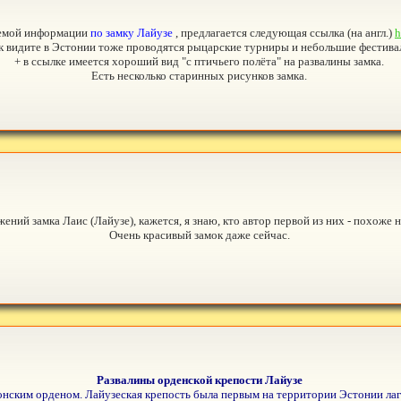
ваемой информации
по замку Лайузе
, предлагается следующая ссылка (на англ.)
h
к видите в Эстонии тоже проводятся рыцарские турниры и небольшие фестива
+ в ссылке имеется хороший вид "с птичьего полёта" на развалины замка.
Есть несколько старинных рисунков замка.
ений замка Лаис (Лайузе), кажется, я знаю, кто автор первой из них - похоже
Очень красивый замок даже сейчас.
Развалины орденской крепости Лайузе
онским орденом. Лайузеская крепость была первым на территории Эстонии ла