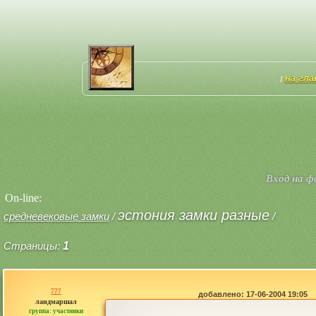
на гл
[
Вход на 
On-line:
эстония замки разные
средневековые замки
/
/
Страницы:
1
777
добавлено: 17-06-2004 19:05
ландмаршал
группа: участники