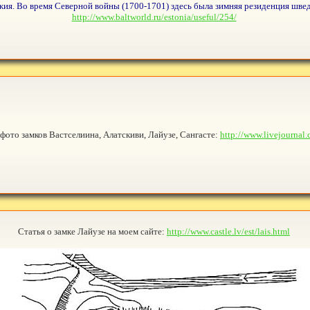
ия. Во время Северной войны (1700-1701) здесь была зимняя резиденция шведс
http://www.baltworld.ru/estonia/useful/254/
фото замков Вастселиина, Алатскиви, Лайузе, Сангасте:
http://www.livejournal
Статья о замке Лайузе на моем сайте:
http://www.castle.lv/est/lais.html