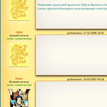
Развалины орденской крепости Лайузе Крепость б
еллом, приспособленным к использованию огнестре
Valerij
добавлено: 17-12-2006 19:41
великий магистр
группа: администраторы
сообщений: 3753
Рената
добавлено: 15-03-2007 04:26
Великий магистр
группа: администраторы
сообщений: 30442