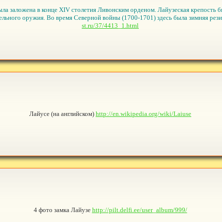
ыла заложена в конце XIV столетия Ливонским орденом. Лайузеская крепость 
льного оружия. Во время Северной войны (1700-1701) здесь была зимняя рези
st.ru/37/4413_1.html
Лайусе (на английском)
http://en.wikipedia.org/wiki/Laiuse
4 фото замка Лайузе
http://pilt.delfi.ee/user_album/999/