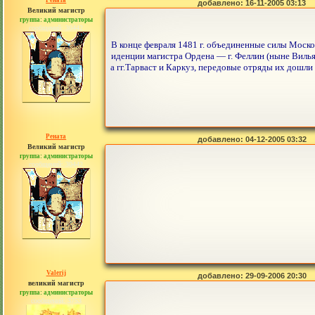
Рената
добавлено: 16-11-2005 03:13
Великий магистр
группа: администраторы
сообщений: 30442
В конце февраля 1481 г. объединенные силы Моско
иденции магистра Ордена — г. Феллин (ныне Вильян
а гг.Тарваст и Каркуз, передовые отряды их дошли
Рената
добавлено: 04-12-2005 03:32
Великий магистр
группа: администраторы
сообщений: 30442
Valerij
добавлено: 29-09-2006 20:30
великий магистр
группа: администраторы
сообщений: 3753