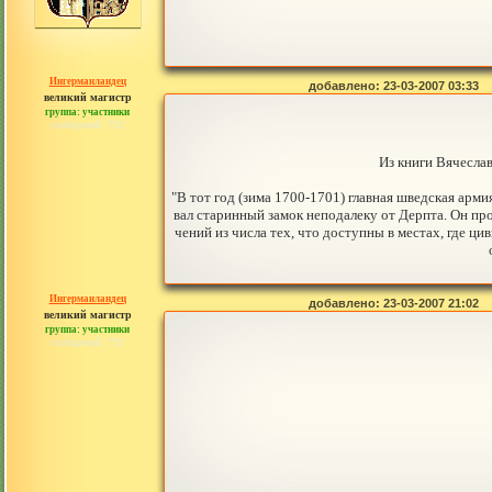
Ингерманландец
добавлено: 23-03-2007 03:33
великий магистр
группа: участники
сообщений: 792
Из книги Вячеслав
"В тот год (зима 1700-1701) главная шведская арм
вал старинный замок неподалеку от Дерпта. Он пр
чений из числа тех, что доступны в местах, где ц
Ингерманландец
добавлено: 23-03-2007 21:02
великий магистр
группа: участники
сообщений: 792