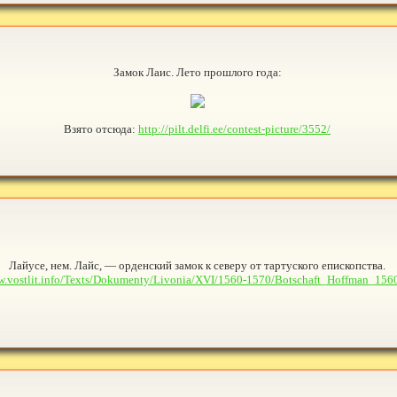
Замок Лаис. Лето прошлого года:
Взято отсюда:
http://pilt.delfi.ee/contest-picture/3552/
Лайусе, нем. Лайс, — орденский замок к северу от тартуского епископства.
w.vostlit.info/Texts/Dokumenty/Livonia/XVI/1560-1570/Botschaft_Hoffman_1560