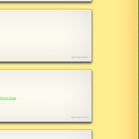
цитировать
/text.htm
цитировать