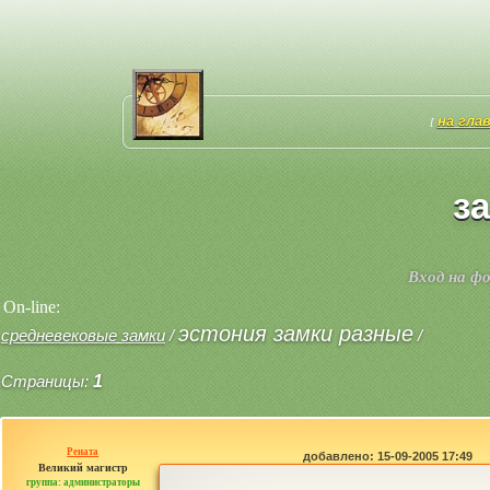
на гла
[
з
Вход на ф
On-line:
эстония замки разные
средневековые замки
/
/
Страницы:
1
Рената
добавлено: 15-09-2005 17:49
Великий магистр
группа: администраторы