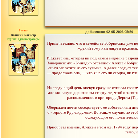
Рената
добавлено: 02-05-2006 05:50
Великий магистр
группа: администраторы
сообщений: 30442
Примечательно, что в семействе Бобринских уже не
ждений тому нам нигде в архивных
И Екатерина, которая ни под каким видом не разреш
Завадовскому: «Бригадир отставной Алексей Бобринс
еньги заплатите из его суммы». А далее следует те
— продолжала она, — что я на его ни сердца, ни гне
На следующий день опекун сразу же отписал своему
мления, какую деревню вы сторгуете, чтоб о запла
расположенное в пригороде Дерпта (Тарт
Оберпален почти соседствует с ее собственным име
о «герцоге Курляндском». Во всяком случае, по эт
оследующим его политическим 
Приобретя имение, Алексей в том же, 1794 году пе
гелю, 