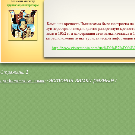
Великий магистр
группа: администраторы
сообщений: 30442
Каменная крепость Пыльтсамаа была построена на б
аув перестроил неоднократно разоренную крепость 
вили в 1952 г., а консервация стен замка началась
ка расположены пункт туристической информации и
http://www.visitestonia.com/ru/%D0
Страницы:
1
эстония замки разные
средневековые замки
/
/