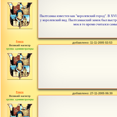
сообщений: 30442
Пылтсамаа известен как "королевский город". В XV
у королевский вид. Пылтсамааский замок был выстр
мок в то время считался сам
Рената
добавлено: 11-11-2005 02:53
Великий магистр
группа: администраторы
сообщений: 30442
Рената
добавлено: 27-11-2005 06:30
Великий магистр
группа: администраторы
сообщений: 30442