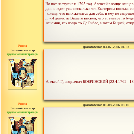
Но вот наступил и 1795 год. Алексей в конце концо
данно ждет уже несколько лет. Екатерина поняла: 
к нему, что всяк женится для себя, и ему не запр
л: «Я донес из Вашего письма, что в генваре то буд
кономии, как когда-то Де Рибас, а затем Бецкой, отп
Рената
добавлено: 03-07-2006 04:37
Великий магистр
группа: администраторы
сообщений: 30442
Алексей Григорьевич БОБРИНСКИЙ (22.4.1762 - 181
Рената
добавлено: 01-08-2006 03:10
Великий магистр
группа: администраторы
сообщений: 30442