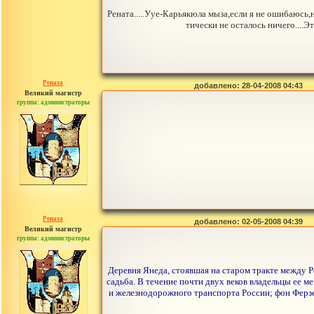
Рената.....Ууе-Карьякюла мыза,если я не ошибаюсь,
тически не осталось ничего....
Рената
добавлено: 28-04-2008 04:43
Великий магистр
группа: администраторы
сообщений: 30442
Рената
добавлено: 02-05-2008 04:39
Великий магистр
группа: администраторы
сообщений: 30442
Деревня Янеда, стоявшая на старом тракте между Рев
садьба. В течение почти двух веков владельцы ее м
и железнодорожного транспорта России; фон Ферзе