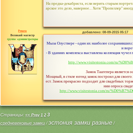
На предка-декабриста, если верить старым портрета
арское это дело, наверное... Хотя "Пропеллер" иног
Рената
добавлено: 08-09-2015 05:17
Великий магистр
группа: администраторы
сообщений: 30442
Мыза Олуствере - один их наиболее сохранившихся
и воро
- В зданиях комплекса выставлена коллекция чучел 
http://www.visitestonia.com
Замок Таагепера является о
Мощный, в стиле югенд замок построил для своего ж
ест. Замок прекрасно подходит для свадебных торж
нии опроса сваде
http://www.visitestonia.com/ru
Страницы:
3
<< Prev
1
2
эстония замки разные
средневековые замки
/
/