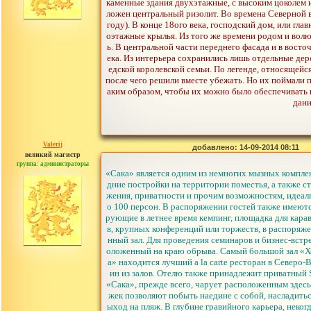
каменные здания двухэтажные, с высоким цоколем 
ложен центральный ризолит. Во времена Северной в
году). В конце 18ого века, господский дом, или гл
оэтажные крылья. Из того же времени родом и вол
ь. В центральной части переднего фасада и в вост
ека. Из интерьера сохранились лишь отдельные дере
едской королевской семьи. По легенде, относящейс
после чего решили вместе убежать. Но их поймали п
аким образом, чтобы их можно было обеспечивать в
дани
Valerij
добавлено: 14-09-2014 08:11
великий магистр
группа: администраторы
сообщений: 3753
«Сака» является одним из немногих мызных комплек
дние постройки на территории поместья, а также 
жения, приватности и прочим возможностям, идеал
о 100 персон. В распоряжении гостей также имеютс
рующие в летнее время кемпинг, площадка для кара
в, крупных конференций или торжеств, в распоряж
нный зал. Для проведения семинаров и бизнес-вст
оложенный на краю обрыва. Самый большой зал «Хог
а» находится лучший a la carte ресторан в Северо
ин из залов. Отелю также принадлежит приватный 
«Сака», прежде всего, чарует расположенным здесь
жек позволяют побыть наедине с собой, насладить
ыход на пляж. В глубине гравийного карьера, неког