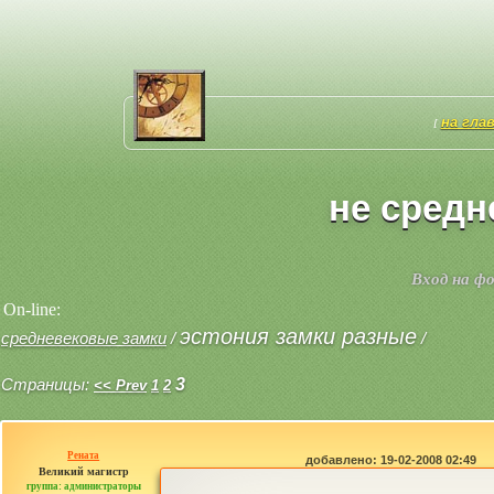
на гла
[
не средн
Вход на ф
On-line:
эстония замки разные
средневековые замки
/
/
Страницы:
3
<< Prev
1
2
Рената
добавлено: 19-02-2008 02:49
Великий магистр
группа: администраторы