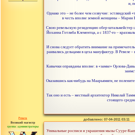
и, 
Однако это – не более чем созвучие: эстляндский 
в честь вполне земной женщины – Марии Е
Свою ревельскую резиденцию обер-штальмейстер ца
Йоханна Готлиба Клементца, а с 1837-го – крахмал
И снова следует обратить внимание на примечатель
раивались дельцами в цеха мануфактур. В Ревеле 
Кавычки оправданы вполне: в «замке» Орлова-Давыдо
заимс
Оказавшись как-нибудь на Маарьямяги, не полените
Так оно и есть – местный архитектор Николай Тамм
стоящего средне
Рената
добавлено: 07-04-2011 03:11
Великий магистр
группа: администраторы
сообщений: 30442
Уникальные росписи и украшения мызы Сууре-Кыпу