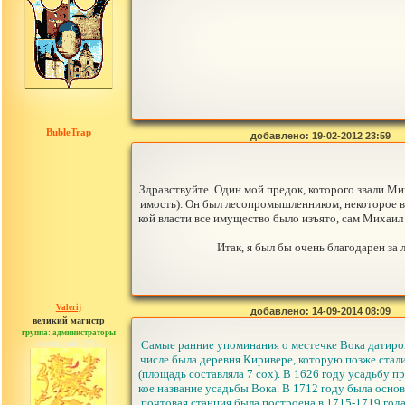
BubleTrap
добавлено: 19-02-2012 23:59
Здравствуйте. Один мой предок, которого звали Ми
имость). Он был лесопромышленником, некоторое вр
кой власти все имущество было изъято, сам Михаил 
Итак, я был бы очень благодарен за
Valerij
добавлено: 14-09-2014 08:09
великий магистр
группа: администраторы
сообщений: 3753
Самые ранние упоминания о местечке Вока датиров
числе была деревня Киривере, которую позже стали
(площадь составляла 7 сох). В 1626 году усадьбу 
кое название усадьбы Вока. В 1712 году была основ
почтовая станция была построена в 1715-1719 года