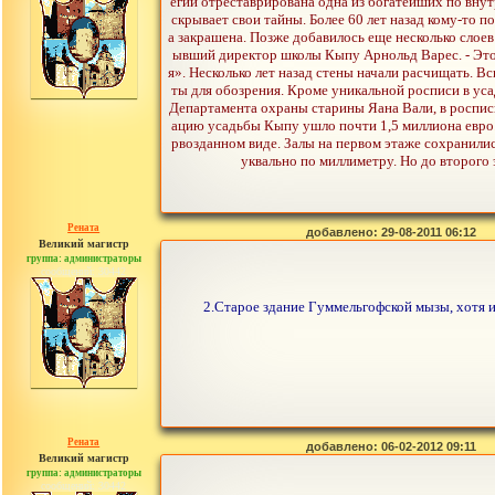
егии отреставрирована одна из богатейших по вну
скрывает свои тайны. Более 60 лет назад кому-то п
а закрашена. Позже добавилось еще несколько слое
ывший директор школы Кыпу Арнольд Варес. - Это бы
я». Несколько лет назад стены начали расчищать. 
ты для обозрения. Кроме уникальной росписи в ус
Департамента охраны старины Яана Вали, в росписи
ацию усадьбы Кыпу ушло почти 1,5 миллиона евро
рвозданном виде. Залы на первом этаже сохранилис
уквально по миллиметру. Но до второго
Рената
добавлено: 29-08-2011 06:12
Великий магистр
группа: администраторы
сообщений: 30442
2.Старое здание Гуммельгофской мызы, хотя 
Рената
добавлено: 06-02-2012 09:11
Великий магистр
группа: администраторы
сообщений: 30442