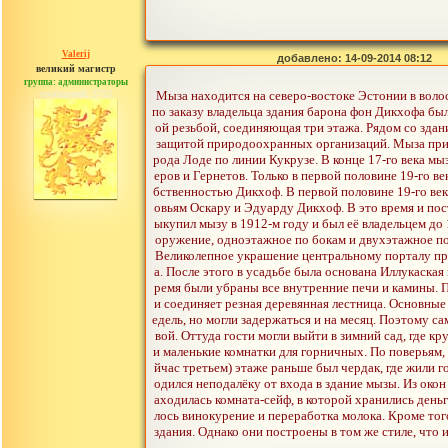
Valerij
добавлено: 14-09-2014 08:12
великий магистр
группа: администраторы
сообщений: 3753
Мыза находится на северо-востоке Эстонии в воло
по заказу владельца здания барона фон Дикхофа бы
ой резьбой, соединяющая три этажа. Рядом со здан
защитой природоохранных организаций. Мыза прин
рода Лоде по линии Кукрузе. В конце 17-го века мы
еров и Гернетов. Только в первой половине 19-го в
бственностью Дикхоф. В первой половине 19-го ве
овьям Оскару и Эдуарду Дикхоф. В это время и пос
ыкупил мызу в 1912-м году и был её владельцем до
оружение, одноэтажное по бокам и двухэтажное по 
Великолепное украшение центральному порталу при
а. После этого в усадьбе была основана Иллукаская
ремя были убраны все внутренние печи и камины. 
и соединяет резная деревянная лестница. Основные
едель, но могли задержаться и на месяц. Поэтому 
вой. Оттуда гости могли выйти в зимний сад, где к
и маленькие комнатки для горничных. По поверьям, 
йчас третьем) этаже раньше был чердак, где жили г
одился неподалёку от входа в здание мызы. Из окон
аходилась комната-сейф, в которой хранились ден
лось винокурение и переработка молока. Кроме тог
здания. Однако они построены в том же стиле, что 