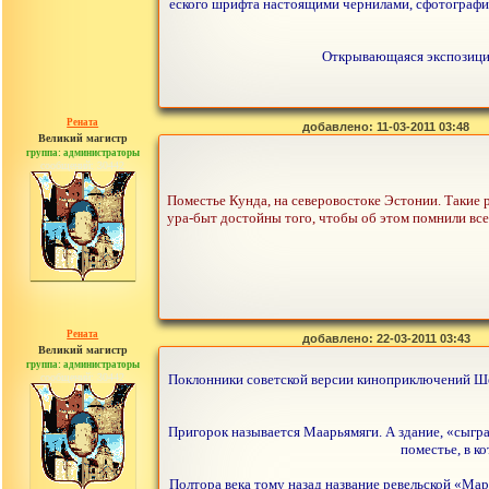
еского шрифта настоящими чернилами, сфотографир
Открывающаяся экспозиция
Рената
добавлено: 11-03-2011 03:48
Великий магистр
группа: администраторы
сообщений: 30442
Поместье Кунда, на северовостоке Эстонии. Такие р
ура-быт достойны того, чтобы об этом помнили всегд
Рената
добавлено: 22-03-2011 03:43
Великий магистр
группа: администраторы
сообщений: 30442
Поклонники советской версии киноприключений Шер
Пригорок называется Маарьямяги. А здание, «сыгра
поместье, в к
Полтора века тому назад название ревельской «Ма