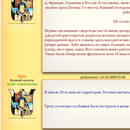
и, Франции, Германии и России. Естественно, меня
ньского края (Латвия, 1-е место), бывший господс
райо
Об эстонс
Первые письменные свидетельства об имени датирую
для детей аристократов, родители которых разорил
первозданной красоте и вновь здесь находится шко
ующие данные. Албу являлось из самых больших по
(склад, мост арки, парк). Восстановительные работ
Также были обнаружены фрагменты печи 16 века и у
Рената
добавлено: 14-12-2009 03:44
Великий магистр
группа: администраторы
сообщений: 30442
В начале 20-го века на территории Эстонии насчит
Треть эстонских особняков была построена в конце 