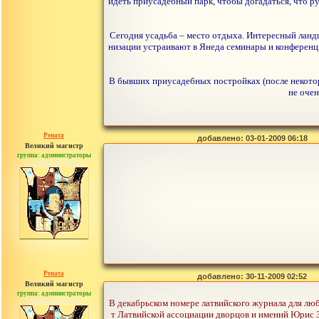
идеть приусадебный парк, чтобы догадаться, что р
Сегодня усадьба – место отдыха. Интересный ландш
низации устраивают в Янеда семинары и конференции
В бывших приусадебных постройках (после некоторо
не очен
Рената
добавлено: 03-01-2009 06:18
Великий магистр
группа: администраторы
сообщений: 30442
Рената
добавлено: 30-11-2009 02:52
Великий магистр
группа: администраторы
сообщений: 30442
В декабрьском номере латвийского журнала для лю
т Латвийской ассоциации дворцов и имений Юрис 