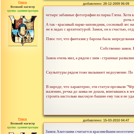
Рената
добавлено: 28-12-2009 06:09
Великий магистр
группа: администраторы
сообщений: 30442
четыре забавные фотографии из парка Глена. Хотя к
рочь н
А так - красивый парко-заповедник, сосновый лес 
не в ладах с архитектурой. Замок, он к счастью, от
Плюс тот, что фантазия у барона была запредельная,
Собственно замок. 
Замок очень мил, а рядом с ним - странные развалин
Скульптуры рядом тоже вызывают недоумение. По з
В народе, что характерно, эти статуи прозвали "Чё
жалению, речка до замка не дошла, впитавшись в з
строить настолько высокую башню ему так и не удал
Рената
добавлено: 15-03-2010 04:47
Великий магистр
группа: администраторы
сообщений: 30442
Замок Алатскиви считается красивейшим неоготичес