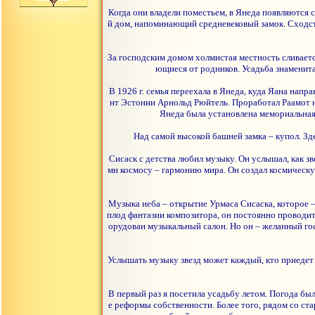
Когда они владели поместьем, в Янеда появляются 
й дом, напоминающий средневековый замок. Сходс
За господским домом холмистая местность сливаетс
ющиеся от родников. Усадьба знаменит
В 1926 г. семья переехала в Янеда, куда Яана напр
нт Эстонии Арнольд Рюйтель. Проработал Раамот недо
Янеда была установлена мемориальная
Над самой высокой башней замка – купол. Зде
Сисаск с детства любил музыку. Он услышал, как з
мн космосу – гармонию мира. Он создал космическу
Музыка неба – открытие Урмаса Сисаска, которое –
плод фантазии композитора, он постоянно проводит 
орудован музыкальный салон. Но он – желанный го
Услышать музыку звезд может каждый, кто приедет в
В первый раз я посетила усадьбу летом. Погода был
е реформы собственности. Более того, рядом со ст