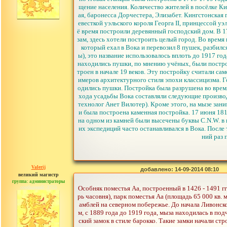
щение населения. Количество жителей в посёлке Ки
ая, баронесса Дорчестера, Элизабет. Кингстонская 
евесткой уэльского короля Георга II, принцессой у
ё время построили деревянный господский дом. В 1
зам, здесь хотели построить целый город. Во время 
который ехал в Вока и перевозил 8 пушек, разбилс
ы), это название использовалось вплоть до 1917 г
находились пушки, по мнению учёных, были постро
троен в начале 19 веков. Эту постройку считали с
имеров архитектурного стиля эпохи классицизма. 
одились пушки. Постройка была разрушена во врем
хода усадьбы Вока составляли следующие производс
технолог Анет Вилотер). Кроме этого, на мызе зан
и была построена каменная постройка. 17 июня 181
на одном из камней были высечены буквы C.N.W. в 
их экспедиций часто останавливался в Вока. После 
ний раз 
Valerij
добавлено: 14-09-2014 08:10
великий магистр
группа: администраторы
сообщений: 3753
Особняк поместья Аа, построенный в 1426 - 1491 г
рь часовня), парк поместья Aa (площадь 65 000 кв.
амблей на северном побережье. До начала Ливонск
м, с 1889 года до 1919 года, мыза находилась в по
ский замок в стиле барокко. Такие замки начали с