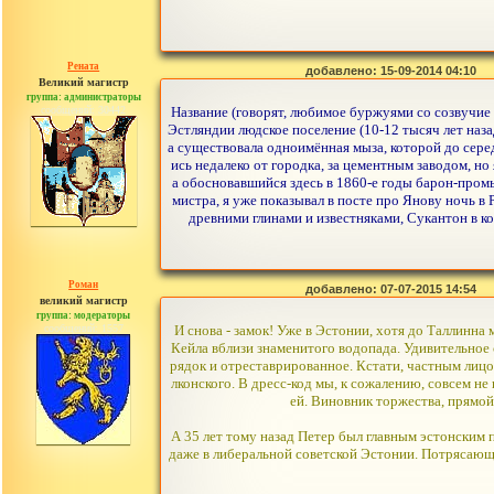
Рената
добавлено: 15-09-2014 04:10
Великий магистр
группа: администраторы
сообщений: 30442
Название (говорят, любимое буржуями со созвучие 
Эстляндии людское поселение (10-12 тысяч лет наз
а существовала одноимённая мыза, которой до сер
ись недалеко от городка, за цементным заводом, н
а обосновавшийся здесь в 1860-е годы барон-про
мистра, я уже показывал в посте про Янову ночь в 
древними глинами и известняками, Сукантон в к
Роман
добавлено: 07-07-2015 14:54
великий магистр
группа: модераторы
сообщений: 1557
И снова - замок! Уже в Эстонии, хотя до Таллинна
Кейла вблизи знаменитого водопада. Удивительное 
рядок и отреставрированное. Кстати, частным лиц
лконского. В дресс-код мы, к сожалению, совсем не
ей. Виновник торжества, прямой
А 35 лет тому назад Петер был главным эстонским
даже в либеральной советской Эстонии. Потрясающи