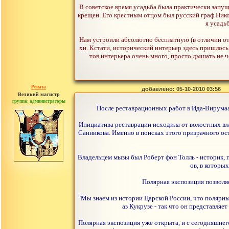
В советское время усадьба была практически запуще
крещен. Его крестным отцом был русский граф Нико
я усадь
Нам устроили абсолютно бесплатную (в отличии от
хи. Кстати, исторический интерьер здесь пришлось 
тов интерьера очень много, просто дышать не ч
Рената
добавлено: 05-10-2010 03:56
Великий магистр
группа: администраторы
сообщений: 30442
После реставрационных работ в Ида-Вирумаа
Инициатива реставрации исходила от волостных вл
Санникова. Именно в поисках этого призрачного о
Владельцем мызы был Роберт фон Толль - историк, 
ов, в которы
Полярная экспозиция позволяе
"Мы знаем из истории Царской России, что полярные
аз Кукрузе - так что он представляет
Полярная экспозиция уже открыта, и с сегодняшнег