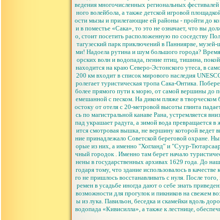
ведения многочисленных региональных фестивалей 
ного волейбола, а также детской игровой площадк
ости мызы и прилегающие ей районы - пройти до ко
и в поместье «Сака», то это не означает, что вы 
о, стоит посетить расположенную по соседству По
тагузеский парк приключений в Панниярве, музей-ш
ми! Надоела рутина и шум большого города? Время 
орских волн и водопада, пение птиц, тишина, покой
находится на краю Северо-Эстонского утеса, в сам
200 км входит в список мирового наследия UNESCO.
ролегает туристическая тропа Сака-Онтика. Побере
более прямого пути к морю, от самой вершины до п
емешанной с песком. На диком пляже в творческом б
остоку от отеля с 20-метровой высоты глинта падает
сь по магистральной канаве Рана, устремляется вни
пад украшает радуга, а зимой вода превращается в
ится смотровая вышка, не вершину которой ведет 
ние принадлежало Советской береговой охране. Нын
орые из них, а именно "Хогланд" и "Суур-Тютарсаа
чный городок . Именно там берет начало туристичес
нены в государственных архивах 1629 года. До наш
годаря тому, что здание использовалось в качестве
го не пришлось восстанавливать с нуля. После того,
ремен в усадьбе иногда дают о себе знать приведе
возможности для прогулок и пикников на свежем во
ы из лука. Павильон, беседка и скамейки вдоль до
водопада «Кивисилла», а также к лестнице, обеспеч