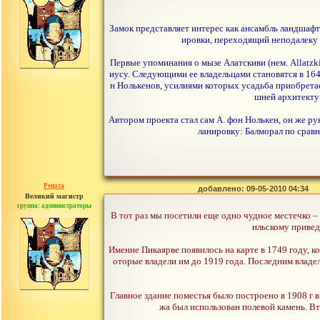
Замок представляет интерес как ансамбль ландшаф
ировки, переходящий неподалеку о
Первые упоминания о мызе Алатскиви (нем. Allatzk
иусу. Следующими ее владельцами становятся в 1642
н Нолькенов, усилиями которых усадьба приобрета
шней архитектур
Автором проекта стал сам А. фон Нолькен, он же ру
ланировку: Балморал по сравн
Рената
добавлено: 09-05-2010 04:34
Великий магистр
группа: администраторы
сообщений: 30442
В тот раз мы посетили еще одно чудное местечко – 
ильскому привед
Имение Пикаярве появилось на карте в 1749 году, к
оторые владели им до 1919 года. Последним влад
Главное здание поместья было построено в 1908 г 
жа был использован полевой камень. В