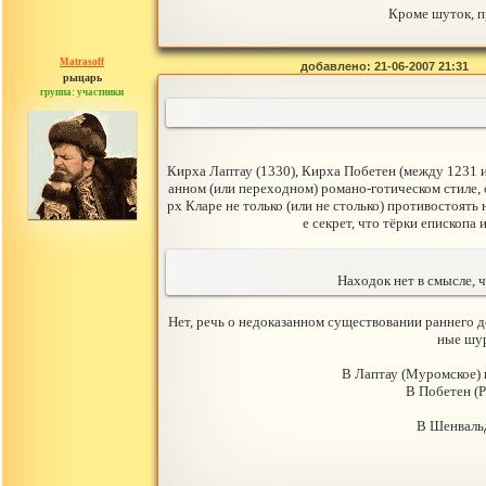
Кроме шуток, п
Matrasoff
добавлено: 21-06-2007 21:31
рыцарь
группа: участники
сообщений: 36
Кирха Лаптау (1330), Кирха Побетен (между 1231 
анном (или переходном) романо-готическом стиле,
рх Кларе не только (или не столько) противостоят
е секрет, что тёрки епископа
Находок нет в смысле, 
Нет, речь о недоказанном существовании раннего д
ные шур
В Лаптау (Муромское) 
В Побетен (Р
В Шенвальд