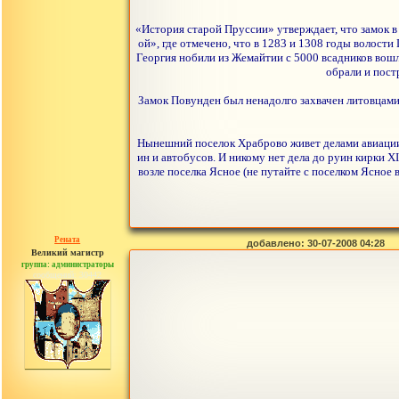
«История старой Пруссии» утверждает, что замок в
ой», где отмечено, что в 1283 и 1308 годы волост
Георгия нобили из Жемайтии с 5000 всадников вошл
обрали и пост
Замок Повунден был ненадолго захвачен литовцами 
Нынешний поселок Храброво живет делами авиации
ин и автобусов. И никому нет дела до руин кирки X
возле поселка Ясное (не путайте с поселком Ясное 
Рената
добавлено: 30-07-2008 04:28
Великий магистр
группа: администраторы
сообщений: 30442