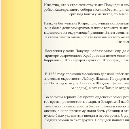
Известно, что к строительству замка Повунден в ка
ройки Кафедрального собора в Кенигсберге, причем
ерге под боком у магистра, то Клар
Итак, не без участия Кларе, приступили к строител
ь на более дешевом круглом в плане варианте замка
ышенность на окружающей равнине. Затем стены эт
ы стены самого замка – почти целиком из того же 
ные пом
Поселения у замка Повунден образовалось еще до е
примере современного Храброво мы имеем мини-ист
Коррейнен, Штайнеркруг (трактир Штайнера), Эллерк
В 1352 году произошел особенно дерзкий набег лит
атаковали окрестности Лабиау, Шаакен, Повунден и
ен. Но отряд комтура Хеннинга Шиндекопфа не тольк
м ордена), а вот сам Патирке отде
Во времена герцога Альбрехта орденские замки резк
гое время противостоять осадным батареям. И наоб
тали бастионные крепости (через полвека в такую 
онечно, они по прежнему могли быть убежищем от в
нужно было укрепить, а иногда и перестроить. С д
е одних замков за счет других. Повунден попал в 