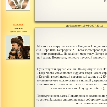
Из
Matrasoff
добавлено: 19-06-2007 22:11
рыцарь
группа: участники
сообщений: 36
Местность вокруг называлась Повунда. С прусского
ено. Вероятно, в середине XIII века здесь преобла
тонских рыцарей… По крайней мере так у Петера фо
ной замок. Возможно, не месте прусской крепости
Существует и другие мнения. По одному из них По
0 год). Часто упоминается и другие годы начала ст
и Кертайн в свой первый деревянный замок, в 1285 
инственное что можно сказать с полной уверенност
и защиты от вторжения литовских племен со сторон
хвачены местности Повунда и Побета (р-
Принадлежность замка Повунден (к сожалению, не у
ть земель Замланда епископ передал соборному кап
ошло точное установле