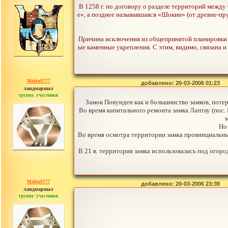
сообщений: 30442
В 1258 г. по договору о разделе территорий межд
е», а позднее называвшаяся «Шокин» (от древне-пру
Причина исключения из общепринятой планировки з
ые каменные укрепления. С этим, видимо, связана и
MebiuS777
добавлено: 20-03-2006 01:23
ландмаршал
группа: участники
сообщений: 179
Замок Повунден как и большинство замков, потер
Во время капитального ремонта замка Лаптау (пос. 
м
Но 
Во время осмотра территории замка провинциальны
В 21 в. территория замка использовалась под огор
MebiuS777
добавлено: 20-03-2006 23:39
ландмаршал
группа: участники
сообщений: 179