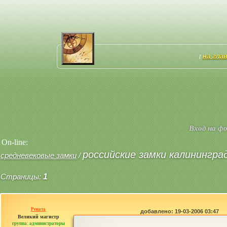
на гла
[
Вход на ф
On-line:
российские замки калинингра
средневековые замки
/
Страницы:
1
Рената
добавлено: 19-03-2006 03:47
Великий магистр
группа: администраторы