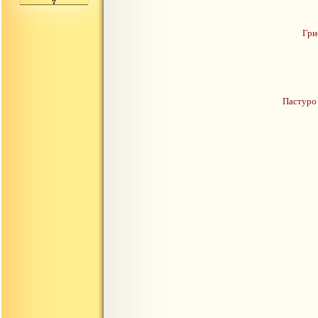
Гри
Пастуро 