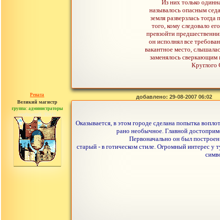
Из них только одинн
называлось опасным седа
земля разверзлась тогда
того, кому следовало ег
превзойти предшественника
он исполнял все требован
вакантное место, слышалас
заменялось сверкающим 
Круглого 
Рената
добавлено: 29-08-2007 06:02
Великий магистр
группа: администраторы
сообщений: 30442
Оказывается, в этом городе сделана попытка вопло
рано необычное. Главной достоприме
Первоначально он был построен 
старый - в готическом стиле. Огромный интерес у 
симв