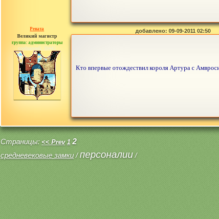
Рената
добавлено: 09-09-2011 02:50
Великий магистр
группа: администраторы
сообщений: 30442
Кто впервые отождествил короля Артура с Амвроси
Страницы:
2
<< Prev
1
персоналии
средневековые замки
/
/