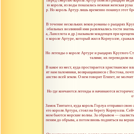
Перед смертью король Артур повелел рыцарю Бедиве
ю короля, из воды показалась нежная женская рука 
р. Но король Артур лишь временно покинул этот бр
В течение нескольких веков романы о рыцарях Круг
обильных возлияний ими развлекались гости знатн
а, Ланселота и др.) называли младенцев при крещен
о короле Артуре, который жил в Корнуолле, сражал
Но легенды о короле Артуре и рыцарях Круглого Ст
талями; их переводили на 
В какое из мест, куда простирается христианское вла
ят нам паломники, возвращавшиеся с Востока, почти
анство всей земли. О нем говорит Египет, не молчи
Но где кончаются легенды и начинаются историчес
о
Замок Тинтагел, куда король Горлуа отправил свою 
его короля Артура, стоял на берегу Корнуолла. Сей
мом бьются морские волны. За обрывом — скалистый
пеням до обрыва, а потом вновь подняться на верш