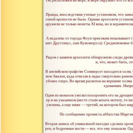
Он расположен на море, и море окружает его со все
Правда, впоследствии ученые установили, что замо
озной крепости не было. Однако археологи установ
аружили не только монеты XI века, но и керамическ
А недалеко от города Фоуи приезжим показывают гр
жит Друстанус, сын Куноморуса). Средневековые ба
Рядом с камнем археологи обнаружили следы древне
и, что, может быть, э
В английском графстве Соммерсет находится холм, 
вом Авалон, куда отвезли в ладье смертельно ранен
убокое озеро. Во время раскопок на вершине холма
едованиях. Напри
Один из монахов умолял похоронить его на дрещнем
ер и на указанном (месте стали копать могилу, то
ужчины, а еще ниже — третий, на котором был зак
По сообщению хрониста аббатства Маргэма,
Вторая запись об уникальной находке сделана хрон
реп, и бедренные кости — все, что ему показали. О