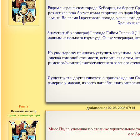
Рядом с израильском городе Кейсария, на берегу Ср
рез четыре века Август отдал территорию царю Иро
ьмане. Во время I крестового похода, успешного д
Хранившаяся 
Знаменитый хронограф I похода Гийом Тирский (113
ланным из цельного изумруда. Он же утверждал, что
Но увы, тарелку пришлось уступить генуэзцам - в о
оценка товарной стоимости, основанная на том, что 
римского/византийского/египетского зеленого стекл
Существует и другая гипотеза о происхождении Св.
льмерию у мавров, из всего награбленного запросил
Рената
добавлено: 02-03-2008 07:14
Великий магистр
группа: администраторы
сообщений: 30442
Мисс Пауэр упоминает о столь же удивительном фак
оле Ар