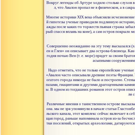
Вокруг легенды об Артуре ходило столько слухов в
л, что Авалон пропал не в физическом, а в сак
Многие историки XIX века объясняли исчезновение 
й гипотезы ученые приводили подлинную историю, 
ажды после каких-то торжеств пьяная стража забыла
рый спасся вплавь на коне), а сам остров покрыло
Совершенно неожиданно на эту тему высказался (х
ен и Глен» он описывает два острова-близнеца. Как
годня ночью Вен (т. е. море) придет за своим брат
асыпными сооружениями. 
Надо отметить, что не только европейские ученые 
«Авалон часто описывали древние поэты Франции. Т
огатого города никогда не было и построено. Стен
пазами, гиацинтами и другими драгоценными камням
ы. В одном из тогдашних романов этот остров описы
ли 
Различные мнения о таинственном острове высказы
она. мы не зря упомянули в начале статьи Гластон
льского канала, этот комплекс сейчас включает в 
щая город, раньше напоминала остров из-за бесчис
тки поселений, открытых археологами, датируются 