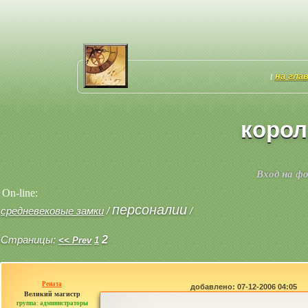
на гла
[
корол
Вход на ф
On-line:
персоналии
средневековые замки
/
/
Страницы:
2
<< Prev
1
Рената
добавлено: 07-12-2006 04:05
Великий магистр
группа: администраторы