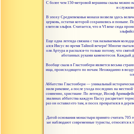
С более чем 150-метровой вершины скалы можно наб
и служили
В эпоху Средневековья монахи возвели здесь велич
церковь, остатки которой сохранились и поныне. По
елителя эльфов. Считается, что в VI веке сюда про
эльфийс
Еще одна легенда связана с так называемым колодц
ался Иисус во время Тайной вечери! Многие пытали
оля Артура и распался-то только потому, что свят
аботанных руками каменотесов. Каждый де
Вообще скала в Гластонбери является весьма стран
ища, происходящего по ночам. Неожиданно в возду
ол
Аббатство Гластонбери — уникальный исторический 
нили римляне, а после ухода последних на местной
сомненно, христиане. По легенде, Иосиф Аримафейс
звалинах аббатства каждую Пасху расцветает тернов
раз он оставил его там, и посох превратился в де
Датой основания монастыря принято считать 705 го
ые наблюдают современные туристы, относятся к тр