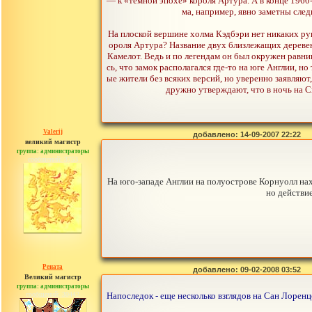
— к «темной эпохе» короля Артура. А в конце 1960-
ма, например, явно заметны сле
На плоской вершине холма Кэдбэри нет никаких руи
ороля Артура? Название двух близлежащих деревен
Камелот. Ведь и по легендам он был окружен равни
сь, что замок располагался где-то на юге Англии, н
ые жители без всяких версий, но уверенно заявляю
дружно утверждают, что в ночь на С
Valerij
добавлено: 14-09-2007 22:22
великий магистр
группа: администраторы
сообщений: 3753
На юго-западе Англии на полуострове Корнуолл нах
но действи
Рената
добавлено: 09-02-2008 03:52
Великий магистр
группа: администраторы
сообщений: 30442
Напоследок - еще несколько взглядов на Сан Лоренц