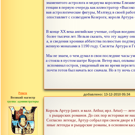
знаменитого астролога и медиума королевы Елизавет
генции в первую очередь как иллюстратор «Высокой
вав астрологические фигуры, Мэлтвуд в своей рабо
опоставляет с созвездием Козерога; короля Артур
В конце ХХ века английские ученые, собрав воедино
более тысячи лет. Нельзя сказать, что эту задачу 
а, и сведения хроники аббатства полностью подтв
женную монахами в 1190 году. Скелеты Артура и Гв
Мы не знаем, о чем думал в свои последние часы у
а стояла в пустом шатре Короля. Ветер выл, оплыва
вспоминал остров, увиденный им во время перелета
почти готов был начать все сначала. Но в ту ночь 
Рената
добавлено: 13-12-2010 05:34
Великий магистр
группа: администраторы
сообщений: 30442
Король Артур (англ. и валл. Arthur, ирл. Artur) —
х рыцарских романов. До сих пор историки не на
Согласно легенде, Артур собрал при своем дворе 
нные легенды и рыцарские романы, в основном кас