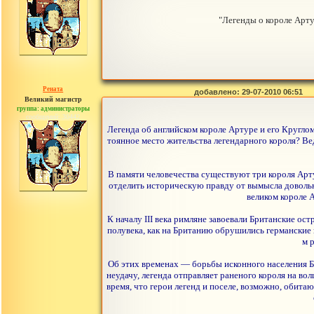
"Легенды о короле Арту
Рената
добавлено: 29-07-2010 06:51
Великий магистр
группа: администраторы
сообщений: 30442
Легенда об английском короле Артуре и его Кругло
тоянное место жительства легендарного короля? Вед
В памяти человечества существуют три короля Арт
отделить историческую правду от вымысла довольно
великом короле 
К началу III века римляне завоевали Британские ос
полувека, как на Британию обрушились германские п
м 
Об этих временах — борьбы исконного населения Бр
неудачу, легенда отправляет раненого короля на во
время, что герои легенд и поселе, возможно, обитаю