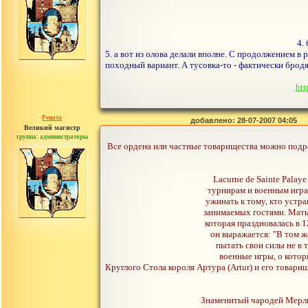
4.
5. а вот из олова делали вполне. С продолжением в 
походный вариант. А тусовка-то - фактически бродя
htt
Рената
добавлено: 28-07-2007 04:05
Великий магистр
группа: администраторы
сообщений: 30442
Все ордена или частные товарищества можно подра
Lacurne de Sainte Palay
турнирам и военным игра
ужинать к тому, кто устра
занимаемых гостями. Матье
которая праздновалась в 
он выражается: "В том 
пытать свои силы не в 
военные игры, о кото
Круглого Стола короля Артура (Artur) и его товарищей
Знаменитый чародей Мерлин