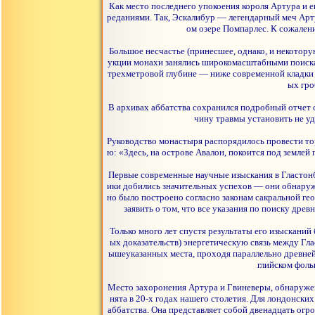
Как место последнего упокоения короля Артура и е
реданиями. Так, Эскалибур — легендарный меч Арту
ом озере Помпарлес. К сожален
Большое несчастье (принесшее, однако, и некотору
укции монахи занялись широкомасштабными поиска
трехметровой глубине — ниже современной кладки 
ых гро
В архивах аббатства сохранился подробный отчет 
чину травмы установить не уд
Руководство монастыря распорядилось провести то
ю: «Здесь, на острове Авалон, покоится под земле
Первые современные научные изыскания в Гластонб
ики добились значительных успехов — они обнаружи
но было построено согласно законам сакральной ге
заявить о том, что все указания по поиску др
Только много лет спустя результаты его изысканий
ых доказательств) энергетическую связь между Гла
ышеуказанных места, проходя параллельно древней
глийском фоль
Место захоронения Артура и Гвиневеры, обнаруженн
нята в 20-х годах нашего столетия. Для лондонск
аббатства. Она представляет собой двенадцать огр