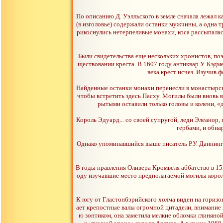
По описанию Д. Уэлльского в земле сначала лежал к
(в изголовье) содержали останки мужчины, а одна 
рикоснулись нетерпеливые монахи, коса рассыпалас
Были свидетельства еще нескольких хронистов, поэ
ществовании креста. В 1607 году антиквар У. Кэдм
века крест исчез. Изучив 
Найденные останки монахи перенесли в монастырску
чтобы встретить здесь Пасху. Могилы были вновь вс
рытыми оставили только головы и колени, «
Король Эдуард... со своей супругой, леди Элеанор,
гербами, и обна
Однако упоминавшийся выше писатель Р.У. Даннинг 
В годы правления Оливера Кромвеля аббатство в 153
оду изучавшие место предполагаемой могилы корол
К югу от Гластонбэрийского холма виден на гориз
ает крепостные валы огромной цитадели, внимание 
ю зонтиком, она заметила мелкие обломки глиняной