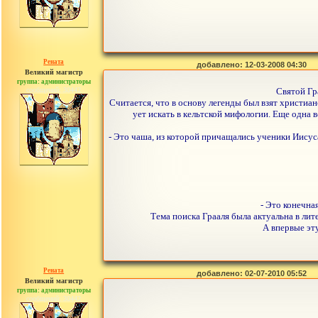
Рената
добавлено: 12-03-2008 04:30
Великий магистр
группа: администраторы
сообщений: 30442
Святой Гр
Считается, что в основу легенды был взят христиа
ует искать в кельтской мифологии. Еще одна 
- Это чаша, из которой причащались ученики Иисуса
- Это конечна
Тема поиска Грааля была актуальна в лите
А впервые эту
Рената
добавлено: 02-07-2010 05:52
Великий магистр
группа: администраторы
сообщений: 30442