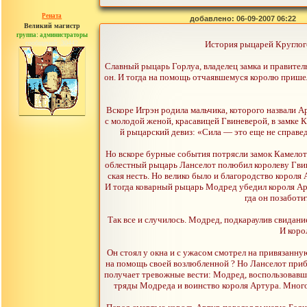
Рената
добавлено: 06-09-2007 06:22
Великий магистр
группа: администраторы
сообщений: 30442
История рыцарей Круглого
Славный рыцарь Горлуа, владелец замка и правител
он. И тогда на помощь отчаявшемуся королю прише
Вскоре Игрэн родила мальчика, которого назвали 
с молодой женой, красавицей Гвиневерой, в замке 
й рыцарский девиз: «Сила — это еще не справед
Но вскоре бурные события потрясли замок Камелот.
облестный рыцарь Ланселот полюбил королеву Гвине
ская несть. Но велико было и благородство корол
И тогда коварный рыцарь Модред убедил короля Арту
гда он позаботи
Так все и случилось. Модред, подкараулив свидани
И коро
Он стоял у окна и с ужасом смотрел на привязанну
на помощь своей возлюбленной ? Но Ланселот прибы
получает тревожные вести: Модред, воспользовавши
тряды Модреда и воинство короля Артура. Много