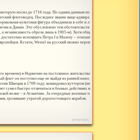
, которую носил до 1716 года. По одним данным по
датский флотоводец. Последнее звание вице-адмира
рмальная культовая фигура объединила в себе и л
егии и Дании. Это обусловлено тем обстоятельств
, а независимость обрела лишь в 1905-м). Хотя общ
 достаточно вспомнить Петра I и Мазепу – отноше
европейцев. Кстати, Wessel на русский можно перев
го времени) в Норвегию на постоянное жительство
ный флот он поступил еще не выйдя из ранней юнос
отив Швеции в 1709 году, командовал куттером (не
ет сумел быстро отличиться в боевых действиях и
ской волне – в Атлантике. За очередные военные п
твия, грозившие утратой дорогостоящего корабля.
цитировать