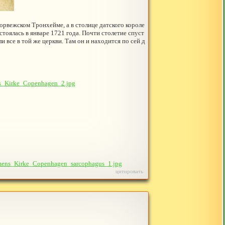
орвежском Тронхейме, а в столице датского короле
тоялась в январе 1721 года. Почти столетие спуст
 все в той же церкви. Там он и находится по сей д
ns_Kirke_Copenhagen_2.jpg
lmens_Kirke_Copenhagen_sarcophagus_1.jpg
цитировать