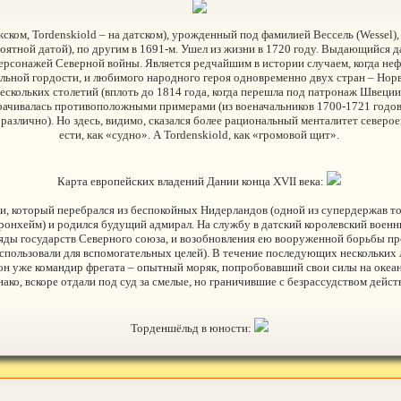
жском, Tordenskiold – на датском), урожденный под фамилией Вессель (Wessel)
ероятной датой), по другим в 1691-м. Ушел из жизни в 1720 году. Выдающийся 
ерсонажей Северной войны. Является редчайшим в истории случаем, когда нефо
льной гордости, и любимого народного героя одновременно двух стран – Норв
 нескольких столетий (вплоть до 1814 года, когда перешла под патронаж Швеции
рачивалась противоположными примерами (из военачальников 1700-1721 годов
 различно). Но здесь, видимо, сказался более рациональный менталитет северо
ести, как «судно». А Tordenskiold, как «громовой щит».
Карта европейских владений Дании конца XVII века:
и, который перебрался из беспокойных Нидерландов (одной из супердержав то
 Тронхейм) и родился будущий адмирал. На службу в датский королевский воен
 ряды государств Северного союза, и возобновления ею вооруженной борьбы пр
ользовали для вспомогательных целей). В течение последующих нескольких л
он уже командир фрегата – опытный моряк, попробовавший свои силы на океан
нако, вскоре отдали под суд за смелые, но граничившие с безрассудством дейс
Торденшёльд в юности: