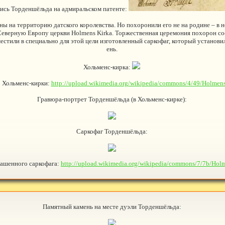
ись Торденшёльда на адмиральском патенте:
ы на территорию датского королевства. Но похоронили его не на родине – в н
 Северную Европу церкви Holmens Kirka. Торжественная церемония похорон сос
естили в специально для этой цели изготовленный саркофаг, который установили
ень.
Хольменс-кирка:
 Хольменс-кирки:
http://upload.wikimedia.org/wikipedia/commons/4/49/Holme
Гравюра-портрет Торденшёльда (в Хольменс-кирке):
Саркофаг Торденшёльда:
ашенного саркофага:
http://upload.wikimedia.org/wikipedia/commons/7/7b/Ho
Памятный камень на месте дуэли Торденшёльда: