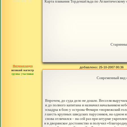
сообщений: 792
Карта плавания Торденшёльда по Атлантическому о
Старинный
Ингерманландец
добавлено: 25-10-2007 00:36
великий магистр
группа: участники
сообщений: 792
Современный вид с
Впрочем, до суда дело не дошло. Весселя выручил
и до полного капитана и назначил начальником не
эскадры в бою у острова Фемарн «норвежский голл
л шесть крупных шведских парусников, на одном и
снова отличился – на сей раз при штурме укрепле
н в дворянское достоинство и получил «благород