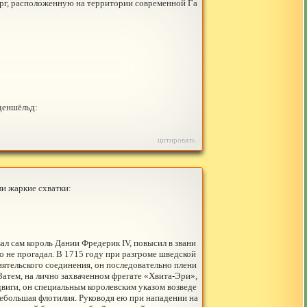
орг, расположенную на территории современной Га
деншёльд:
цитировать
ли жаркие схватки:
л сам король Дании Фредерик IV, повысил в звани
о не прогадал. В 1715 году при разгроме шведской
иятельского соединения, он последовательно плени
атем, на лично захваченном фрегате «Хвита-Эри»,
двиги, он специальным королевским указом возведе
ебольшая флотилия. Руководя ею при нападении на