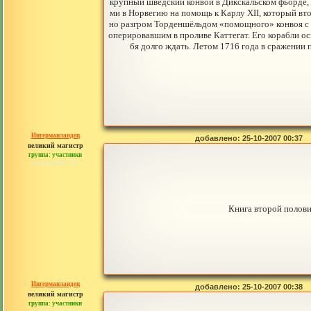
крупный шведский конвой в Дикскальском фьорде, 
ми в Норвегию на помощь к Карлу XII, который вто
но разгром Торденшёльдом «помощного» конвоя с п
оперировавшим в проливе Каттегат. Его корабли о
бя долго ждать. Летом 1716 года в сражении
Ингерманландец
добавлено: 25-10-2007 00:37
великий магистр
группа: участники
сообщений: 792
Книга второй полови
Ингерманландец
добавлено: 25-10-2007 00:38
великий магистр
группа: участники