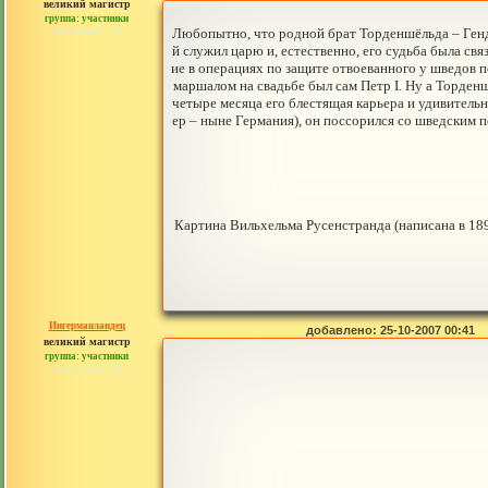
великий магистр
группа: участники
сообщений: 792
Любопытно, что родной брат Торденшёльда – Гендри
й служил царю и, естественно, его судьба была с
ие в операциях по защите отвоеванного у шведов п
маршалом на свадьбе был сам Петр I. Ну а Торденш
четыре месяца его блестящая карьера и удивительн
ер – ныне Германия), он поссорился со шведским 
Картина Вильхельма Русенстранда (написана в 189
Ингерманландец
добавлено: 25-10-2007 00:41
великий магистр
группа: участники
сообщений: 792