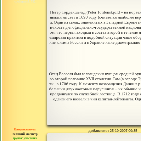
сообщений: 792
Петер Торденшёльд (Peter Tordenskjold – на норве
явился на свет в 1690 году (считается наиболее в
л. Один из самых знаменитых в Западной Европе п
ичность для официально-государственной национа
ом, что первая входила в состав второй в течение
емировая практика в подобной ситуации чаще обо
ние к ним в России и в Украине ныне диаметрально
Отец Весселя был голландским купцом средней рук
во второй половине XVII столетия. Там (в городе
ти - в 1706 году. К моменту возвращения Дании в
большим двухмачтовым парусником – их обычно исп
продвинулся по служебной лестнице. В 1712 году 
одвиги его возвели в чин капитан-лейтенанта. Од
Ингерманландец
добавлено: 25-10-2007 00:35
великий магистр
группа: участники