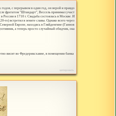
годов, с перерывом в один год, он верой и правдо
исле фрегатом "Штандарт", Вессель принимал участ
в России в 1710 г. Свадьба состоялась в Москве. И
-го) встретил в зените славы. Однако всего через
 Северной Европе, находясь в Гляйденгине (Ганнов
ротивник, а теперь просто случайный обидчик, ока
отно висит во Фредериксхавне, в помещении банка
цитировать