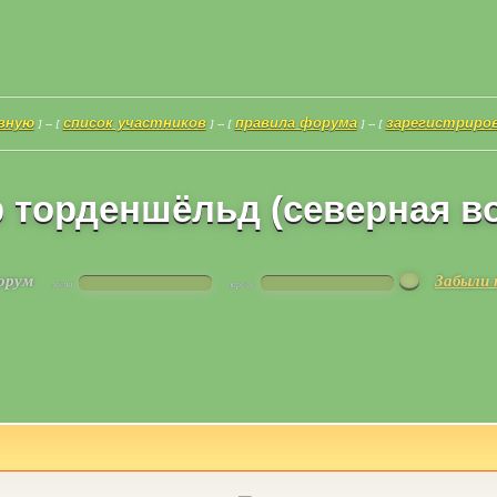
авную
список участников
правила форума
зарегистриро
] -- [
] -- [
] -- [
 торденшёльд (северная во
форум
Забыли 
логин
пароль