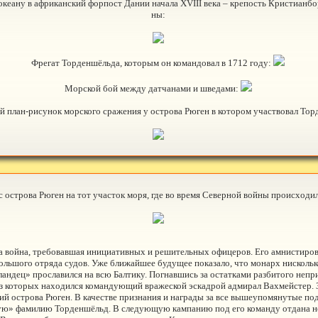
кеану в африканский форпост Дании начала XVIII века – крепость Кристианб
ны:
Фрегат Торденшёльда, которым он командовал в 1712 году:
Морской бой между датчанами и шведами:
 план-рисунок морского сражения у острова Рюген в котором участвовал Тор
 острова Рюген на тот участок моря, где во время Северной войны происходи
а война, требовавшая инициативных и решительных офицеров. Его амнистирова
большого отряда судов. Уже ближайшее будущее показало, что монарх нискольк
андец» прославился на всю Балтику. Погнавшись за остатками разбитого непр
з которых находился командующий вражеской эскадрой адмирал Вахмейстер. З
ний острова Рюген. В качестве признания и награды за все вышеупомянутые по
ную» фамилию Торденшёльд. В следующую кампанию под его команду отдана н