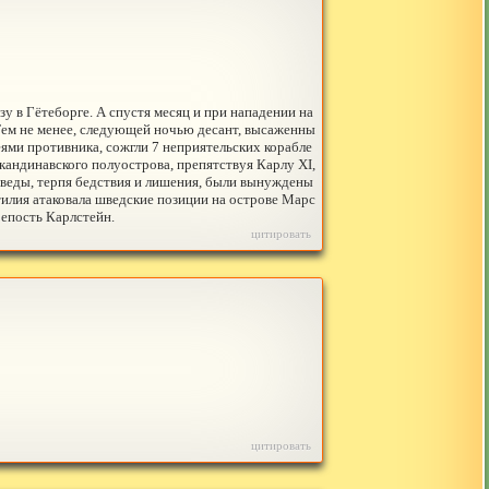
у в Гётеборге. А спустя месяц и при нападении на
 Тем не менее, следующей ночью десант, высаженны
ями противника, сожгли 7 неприятельских корабле
кандинавского полуострова, препятствуя Карлу XI,
шведы, терпя бедствия и лишения, были вынуждены
илия атаковала шведские позиции на острове Марс
епость Карлстейн.
цитировать
цитировать