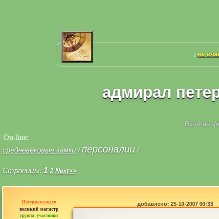
на гл
[
адмирал петер
Вход на 
On-line:
персоналии
средневековые замки
/
/
Страницы:
1
2
Next>>
Ингерманландец
добавлено: 25-10-2007 00:33
великий магистр
группа: участники