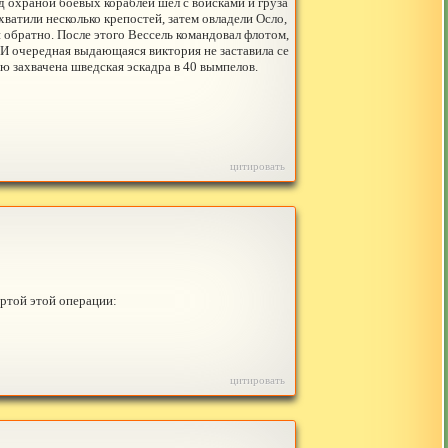
д охраной боевых кораблей шел с войсками и груза
ватили несколько крепостей, затем овладели Осло,
обратно. После этого Вессель командовал флотом,
 И очередная выдающаяся виктория не заставила се
 захвачена шведская эскадра в 40 вымпелов.
цитировать
ртой этой операции:
цитировать