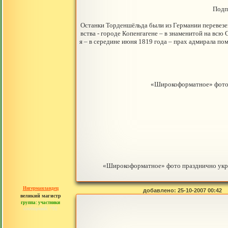
Подп
Останки Торденшёльда были из Германии перевезен
вства - городе Копенгагене – в знаменитой на всю
я – в середине июня 1819 года – прах адмирала пом
«Широкоформатное» фото
«Широкоформатное» фото празднично укр
Ингерманландец
добавлено: 25-10-2007 00:42
великий магистр
группа: участники
сообщений: 792