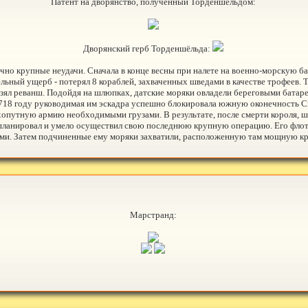
Патент на дворянство, полученный Торденшёльдом:
Дворянский герб Торденшёльда:
но крупные неудачи. Сначала в конце весны при налете на военно-морскую баз
ельный ущерб - потерял 8 кораблей, захваченных шведами в качестве трофеев.
взял реванш. Подойдя на шлюпках, датские моряки овладели береговыми батаре
В 1718 году руководимая им эскадра успешно блокировала южную оконечность С
ухопутную армию необходимыми грузами. В результате, после смерти короля, 
спланировал и умело осуществил свою последнюю крупную операцию. Его флот
ими. Затем подчиненные ему моряки захватили, расположенную там мощную кр
Марстранд: