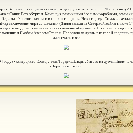
х Вессель почти два десятка лет отдал русскому флоту. С 1707 по конец 20-х 
вязана с Санкт-Петербургом. Командуя различными боевыми кораблями, в том ч
обережья Финского залива и возникшего в устье Невы города. Он даже женился 
ёльд заключение мира со шведами (Дания вышла из Северной войны в июле 1720
о удачливая до того момента жизнь внезапно оборвались. Во время поездки по
полковником Якобом Акселем Стэном. Последовала дуэль, в которой недавний п
зался счастливее.
4 году) - камердинер Кольд у тела Торденшёльда, убитого на дуэли. Ныне пол
«Нордъюске-банк»: