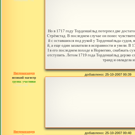
сообщений: 792
Но в 1717 году Торденшёльд потерпел две достаточ
Стрёмстад. В последнем случае он понес чувствит
й с оставшихся под рукой у Торденшёльда судов, 
й, а еще один захватили в исправности и увели. 
I в его последнем походе в Норвегию, снабжать с
отступить. Летом 1719 года Торденшёльд дерзко 
транд и овладела 
Ингерманландец
добавлено: 25-10-2007 00:39
великий магистр
группа: участники
сообщений: 792
Ингерманландец
добавлено: 25-10-2007 00:40