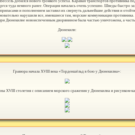
Вессель добился нового громкого успеха. Караван транспортов противника по
ргся туда немного ранее. Операция началась очень успешно. Шведы быстро зах
рипасами и пополнением заставил их свернуть дальнейшие действия и отойти 
сновательно нарушили все, имевшиеся там, морские коммуникации противника.
 при Дюнекилне новоиспеченным дворянином была частью уничтожена, а частью
Дюнекилн:
Гравюра начала XVIII века «Торденшёльд в бою у Дюнекилна»:
ны XVIII столетия с описанием морского сражения у Дюнекилна и рисунком-ка