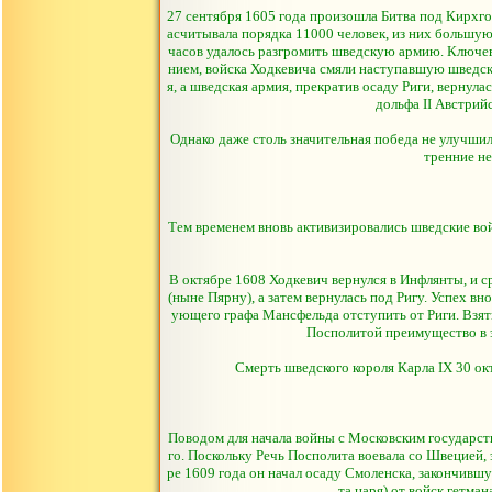
27 сентября 1605 года произошла Битва под Кирхго
асчитывала порядка 11000 человек, из них большую 
часов удалось разгромить шведскую армию. Ключев
нием, войска Ходкевича смяли наступавшую шведск
я, а шведская армия, прекратив осаду Риги, верну
дольфа II Австрийс
Однако даже столь значительная победа не улучшил
тренние не
Тем временем вновь активизировались шведские вой
В октябре 1608 Ходкевич вернулся в Инфлянты, и 
(ныне Пярну), а затем вернулась под Ригу. Успех в
ующего графа Мансфельда отступить от Риги. Взя
Посполитой преимущество в э
Смерть шведского короля Карла IX 30 ок
Поводом для начала войны с Московским государст
го. Поскольку Речь Посполита воевала со Швецией,
ре 1609 года он начал осаду Смоленска, закончивш
та царя) от войск гетма