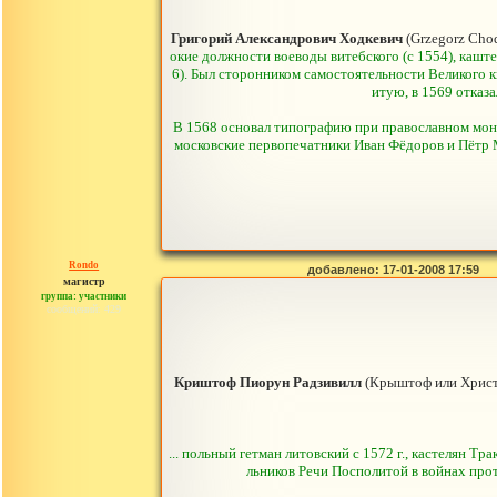
Григорий Александрович Ходкевич
(Grzegorz Cho
окие должности воеводы витебского (с 1554), каштел
6). Был сторонником самостоятельности Великого 
итую, в 1569 отказ
В 1568 основал типографию при православном мона
московские первопечатники Иван Фёдоров и Пётр 
Rondo
добавлено: 17-01-2008 17:59
магистр
группа: участники
сообщений: 429
Криштоф Пиорун Радзивилл
(Крыштоф или Христо
... польный гетман литовский с 1572 г., кастелян Т
льников Речи Посполитой в войнах прот