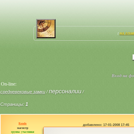
на гла
[
Вход на ф
On-line:
персоналии
средневековые замки
/
/
Страницы:
1
Rondo
добавлено: 17-01-2008 17:45
магистр
группа: участники