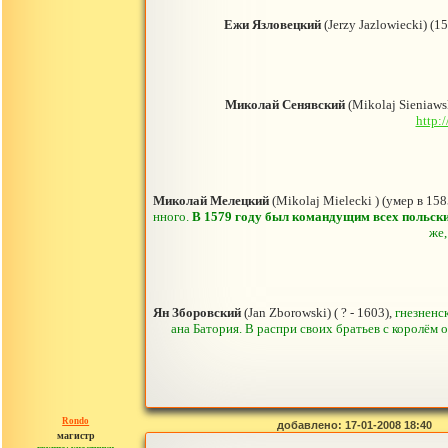
Ежи Язловецкий
(Jerzy Jazlowiecki) (1
Миколай Сенявский
(Mikolaj Sieniaws
http:
Миколай Мелецкий
(Mikolaj Mielecki ) (умер в 158
нного.
В 1579 году был командущим всех польски
же,
Ян Зборовский
(Jan Zborowski) ( ? - 1603),
гнезненс
ана Батория. В распри своих братьев с королём
Rondo
добавлено: 17-01-2008 18:40
магистр