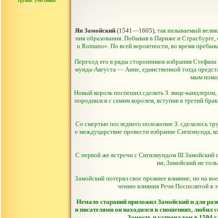
группа: участники
сообщений: 429
Ян Замойский
(1541—1605),
так называемый велик
ния образования. Побывав в Париже и Страсбурге, 
u Romano». По всей вероятности, во время пребыва
Переход его в ряды сторонников избрания Стефана 
мунда-Августа — Анне, единственной тогда предста
мым помощ
Новый король поспешил сделать З. вице-канцлером,
породнился с самим королем, вступив в третий бра
Со смертью последнего положение З. сделалось труд
е междуцарствие провести избрание Сигизмунда, ко
С первой же встречи с Сигизмундом III Замойский 
ии, Замойский не толь
Замойский потерял свое прежнее влияние, но на вое
чению влияния Речи Посполитой в эт
Немало стараний приложил Замойский и для раз
и писателями он находился в сношениях, любил се
Замость и устроил там в 1594 г