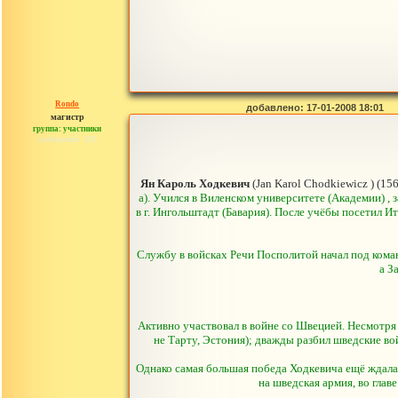
Rondo
добавлено: 17-01-2008 18:01
магистр
группа: участники
сообщений: 429
Ян Кароль Ходкевич
(Jan Karol Chodkiewicz ) (156
а). Учился в Виленском университете (Академии) ,
в г. Ингольштадт (Бавария). После учёбы посетил И
Службу в войсках Речи Посполитой начал под кома
а З
Активно участвовал в войне со Швецией. Несмотря 
не Тарту, Эстония); дважды разбил шведские во
Однако самая большая победа Ходкевича ещё ждала 
на шведская армия, во гла