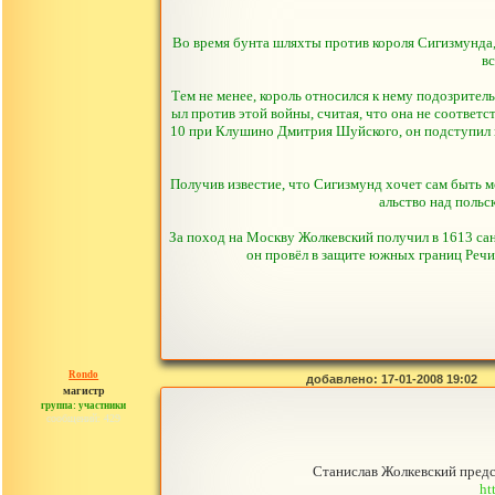
Во время бунта шляхты против короля Сигизмунда,
вс
Тем не менее, король относился к нему подозрител
ыл против этой войны, считая, что она не соответс
10 при Клушинo Дмитрия Шуйского, он подступил к
Получив известие, что Сигизмунд хочет сам быть мо
альство над польс
За поход на Москву Жолкевский получил в 1613 сан 
он провёл в защите южных границ Речи 
Rondo
добавлено: 17-01-2008 19:02
магистр
группа: участники
сообщений: 429
Станислав Жолкевский предс
ht