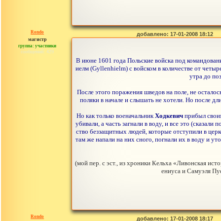
Rondo
добавлено: 17-01-2008 18:12
магистр
группа: участники
сообщений: 429
В июне 1601 года Польские войска под командова
иелм (Gyllenhielm) с войском в количестве от четыре
утра до по
После этого поражения шведов на поле, не осталос
поляки в начале и слышать не хотели. Но после д
Но как только военачальник
Ходкевич
прибыл своим
убивали, а часть загнали в воду, и все это (сказал
ство беззащитных людей, которые отступили в церк
там же напали на них сного, погнали их в воду и у
(мой пер. с эст., из хроники Кельха «Ливонская ис
ениуса и Самуэля Пу
Rondo
добавлено: 17-01-2008 18:17