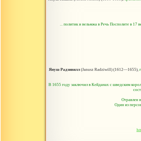
... политик и вельмжа в Речь Посполите в 17 
Януш Радзивилл
(Janusz Radziwill) (1612—1655),
В 1655 году заключил в Кейданах с шведским коро
сост
Отравлен н
Один из персо
ht