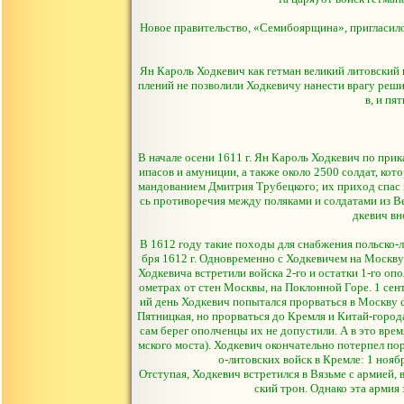
Новое правительство, «Семибоярщина», пригласило 
Ян Кароль Ходкевич как гетман великий литовский
плений не позволили Ходкевичу нанести врагу решит
в, и пя
В начале осени 1611 г. Ян Кароль Ходкевич по при
ипасов и амуниции, а также около 2500 солдат, ко
мандованием Дмитрия Трубецкого; их приход спас п
сь противоречия между поляками и солдатами из Ве
дкевич вн
В 1612 году такие походы для снабжения польско-
бря 1612 г. Одновременно с Ходкевичем на Москву
Ходкевича встретили войска 2-го и остатки 1-го опо
ометрах от стен Москвы, на Поклонной Горе. 1 се
ий день Ходкевич попытался прорваться в Москву с
Пятницкая, но прорваться до Кремля и Китай-города
сам берег ополченцы их не допустили. А в это вр
мского моста). Ходкевич окончательно потерпел по
о-литовских войск в Кремле: 1 нояб
Отступая, Ходкевич встретился в Вязьме с армией, 
ский трон. Однако эта армия