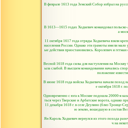
В феврале 1613 года Земский Собор избрал на русс
В 1613—1615 годах Ходкевич командовал польско-л
а мос
11 октября 1617 года отряды Ходкевича взяли креп
населения России. Однако эти грамоты имели мало 
ые действия приостановились. Королевич и гетман о
Весной 1618 года силы для наступления на Москву 
ыла слабой. В высшем командовании начались спор
положение извести
В июне 1618 года войска Ходкевича начали поход на
е октября 1618 г. п
Одновременно с юга к Москве подошла 20000-я каза
ться через Тверские и Арбатские ворота, однако п
11 декабря 1618 г. в селе Деулино (близ Троице-С
ю землю, вошедшую в состав Вел
Ян Кароль Ходкевич вернулся из этого похода разоч
ч на неко