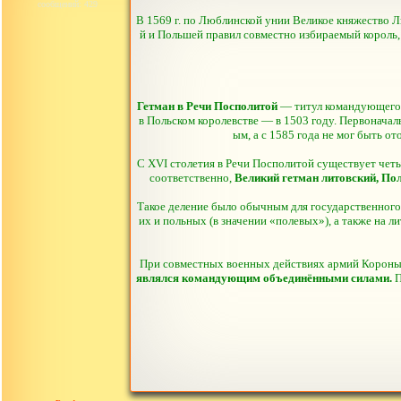
сообщений: 429
В 1569 г. по Люблинской унии Великое княжество 
й и Польшей правил совместно избираемый король,
Гетман в Речи Посполитой
— титул командующего а
в Польском королевстве — в 1503 году. Первоначал
ым, а с 1585 года не мог быть о
С XVI столетия в Речи Посполитой существует чет
соответственно,
Великий гетман литовский, По
Такое деление было обычным для государственного
их и польных (в значении «полевых»), а также на ли
При совместных военных действиях армий Короны (
являлся командующим объединёнными силами.
П