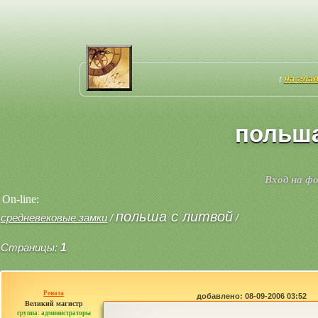
на гла
[
польша
Вход на ф
On-line:
польша с литвой
средневековые замки
/
/
Страницы:
1
Рената
добавлено: 08-09-2006 03:52
Великий магистр
группа: администраторы