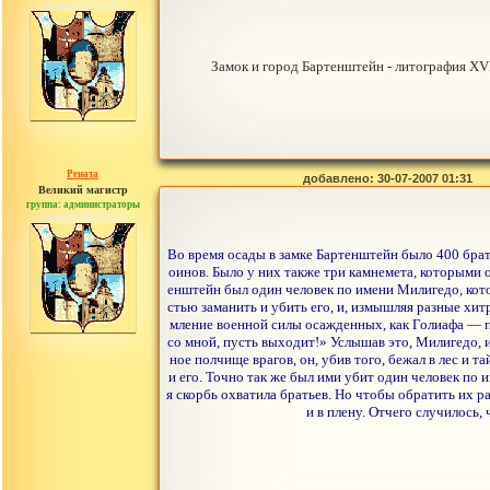
сообщений: 30442
Замок и город Бартенштейн - литография XVI
Рената
добавлено: 30-07-2007 01:31
Великий магистр
группа: администраторы
сообщений: 30442
Во время осады в замке Бартенштейн было 400 брат
оинов. Было у них также три камнемета, которыми 
енштейн был один человек по имени Милигедо, кото
стью заманить и убить его, и, измышляя разные хит
мление военной силы осажденных, как Голиафа — пол
со мной, пусть выходит!» Услышав это, Милигедо, и
ное полчище врагов, он, убив того, бежал в лес и т
и его. Точно так же был ими убит один человек по 
я скорбь охватила братьев. Но чтобы обратить их ра
и в плену. Отчего случилось,