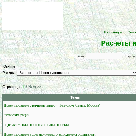
На главную
Спис
[
] -- [
Расчеты 
логин
парол
On-line:
Раздел:
1
2
Next >>
Страницы:
Темы
Проектирование счетчиков пара от "Теплоком-Сервис Москва"
Установка раций
подскажите плиз про согласование проекта
Проектирование водозаполненного асинхронного двигателя