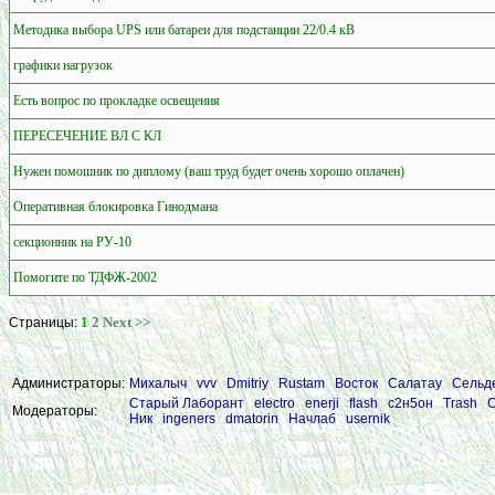
Методика выбора UPS или батареи для подстанции 22/0.4 кВ
графики нагрузок
Есть вопрос по прокладке освещения
ПЕРЕСЕЧЕНИЕ ВЛ С КЛ
Нужен помошник по диплому (ваш труд будет очень хорошо оплачен)
Оперативная блокировка Гинодмана
секционник на РУ-10
Помогите по ТДФЖ-2002
1
2
Next >>
Страницы:
Администраторы:
Михалыч
vvv
Dmitriy
Rustam
Восток
Салатау
Сельд
Старый Лаборант
electro
enerji
flash
с2н5он
Trash
С
Модераторы:
Ник
ingeners
dmatorin
Начлаб
usernik