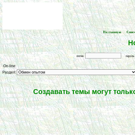
На главную
Спис
[
] -- [
Н
логин
парол
On-line:
Раздел:
Создавать темы могут тольк