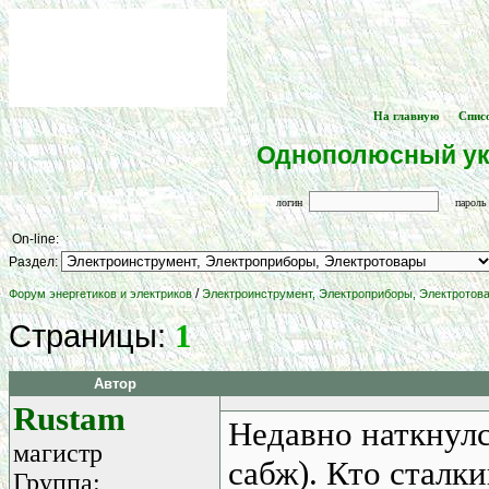
На главную
Спис
[
] -- [
Однополюсный ук
логин
парол
On-line:
Раздел:
/
Форум энергетиков и электриков
Электроинструмент, Электроприборы, Электротов
1
Страницы:
Автор
Rustam
Недавно наткнулс
магистр
сабж). Кто сталки
Группа: