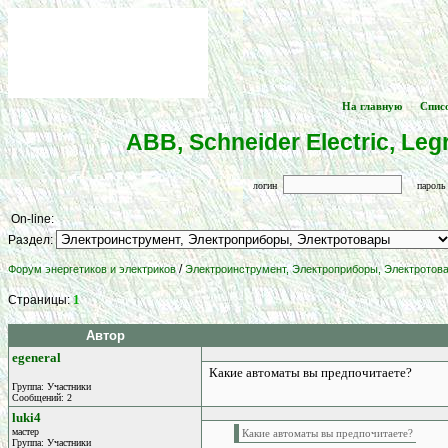
На главную
Спис
[
] -- [
ABB, Schneider Electric, L
логин
парол
On-line:
Раздел:
/
Форум энергетиков и электриков
Электроинструмент, Электроприборы, Электротов
1
Страницы:
Автор
egeneral
Какие автоматы вы предпочитаете?
Группа: Участники
Сообщений: 2
luki4
мастер
Какие автоматы вы предпочитаете?
Группа: Участники