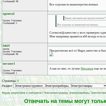
Сообщений: 88
Все хороши из вышеперечисленных
egeneral
Какие автоматы вы предпочитаете?
Группа: Участники
Сообщений: 2
Все хороши из вышеперечисленных
Согласен))) качество у всех примерно оди
Мне например нравится абб всегда есть в н
luki4
мастер
Предпочитаю всё от Hager, качество и б
Группа: Участники
Сообщений: 88
novator1
А как по мне, то лучше
Мюллера
еще не в
Группа: Участники
Сообщений: 1
1
Страницы:
Раздел:
/
Форум энергетиков и электриков
Электроинструмент, Электроприборы, Электротов
Отвечать на темы могут толь