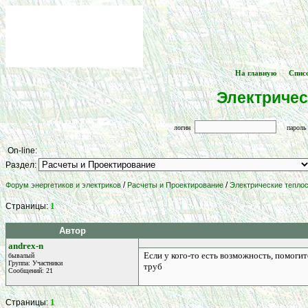
На главную
Спис
[
] -- [
Электричес
логин
парол
On-line:
Раздел:
/
/
Форум энергетиков и электриков
Расчеты и Проектирование
Электрические тепло
1
Страницы:
Автор
andrex-n
Если у кого-то есть возможность, помог
бывалый
Группа: Участники
труб
Сообщений: 21
1
Страницы: