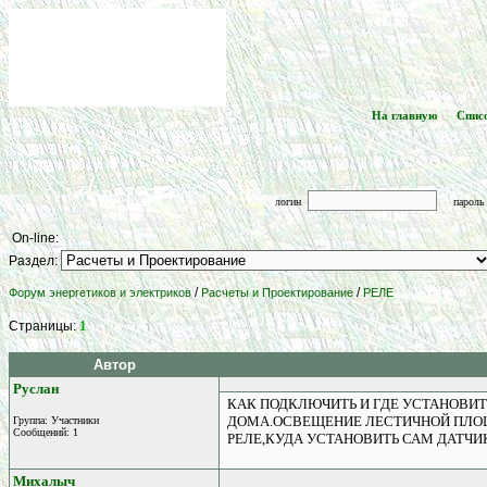
На главную
Спис
[
] -- [
логин
парол
On-line:
Раздел:
/
/
Форум энергетиков и электриков
Расчеты и Проектирование
РЕЛЕ
1
Страницы:
Автор
Руслан
КАК ПОДКЛЮЧИТЬ И ГДЕ УСТАНОВИ
ДОМА.ОСВЕЩЕНИЕ ЛЕСТИЧНОЙ ПЛОЩ
Группа: Участники
Сообщений: 1
РЕЛЕ,КУДА УСТАНОВИТЬ САМ ДАТЧИ
Михалыч