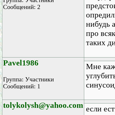
предсто
Сообщений: 2
опредил
нибудь 
про вся
таких д
Pavel1986
Мне каж
углубить
Группа: Участники
синусоид
Сообщений: 1
tolykolysh@yahoo.com
если ес