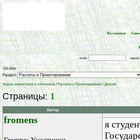
На главную
Спис
[
] -- [
логин
парол
On-line:
Раздел:
/
/
Форум энергетиков и электриков
Расчеты и Проектирование
Диплом
1
Страницы:
Автор
fromens
я студен
Государ
Группа: Участники