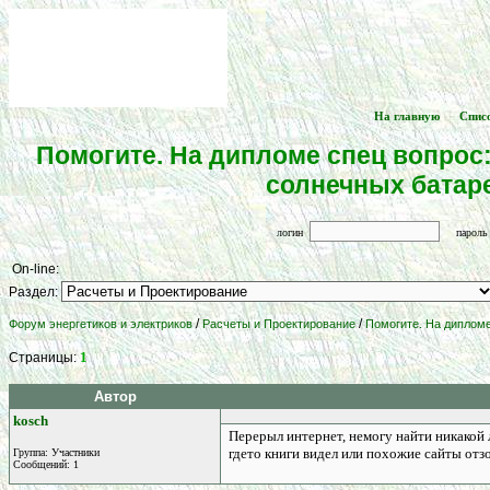
На главную
Спис
[
] -- [
Помогите. На дипломе спец вопрос:
солнечных батаре
логин
парол
On-line:
Раздел:
/
/
Форум энергетиков и электриков
Расчеты и Проектирование
Помогите. На дипломе
1
Страницы:
Автор
kosch
Перерыл интернет, немогу найти никакой л
гдето книги видел или похожие сайты отзови
Группа: Участники
Сообщений: 1