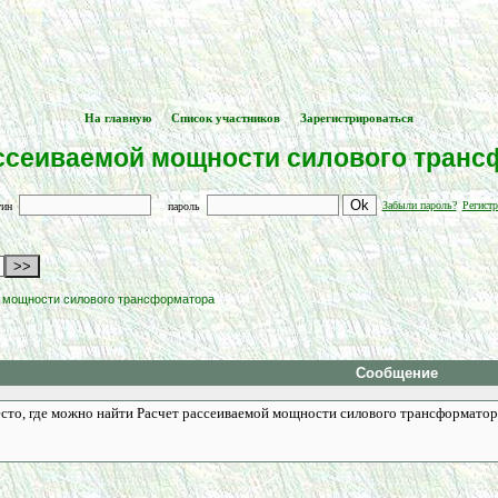
На главную
Список участников
Зарегистрироваться
[
] -- [
] -- [
]
ассеиваемой мощности силового транс
Забыли пароль?
Регистр
гин
пароль
 мощности силового трансформатора
Сообщение
сто, где можно найти Расчет рассеиваемой мощности силового трансформатора