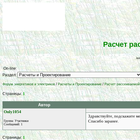
Расчет р
ло
On-line:
Раздел:
/
/
Форум энергетиков и электриков
Расчеты и Проектирование
Расчет рассеиваемой
1
Страницы:
Автор
Only1054
Здравствуйте, подскажите ме
Спасибо заранее.
Группа: Участники
Сообщений: 1
1
Страницы: