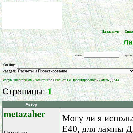
На главную
Спис
[
] -- [
Ла
логин
парол
On-line:
Раздел:
/
/
Форум энергетиков и электриков
Расчеты и Проектирование
Лампы ДРИЗ
1
Страницы:
Автор
metazaher
Могу ли я исполь
E40, для лампы Д
Группа: