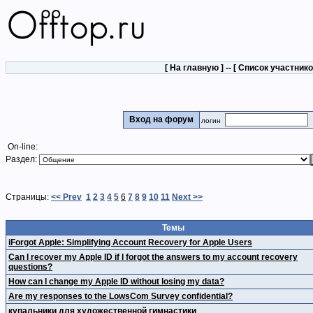
[
На главную
] -- [
Список участник
Вход на форум
логин
On-line:
Раздел:
Страницы:
<< Prev
1
2
3
4
5
6
7
8
9
10
11
Next >>
Темы
iForgot Apple: Simplifying Account Recovery for Apple Users
Can I recover my Apple ID if I forgot the answers to my account recovery
questions?
How can I change my Apple ID without losing my data?
Are my responses to the LowsCom Survey confidential?
купальники для художественной гимнастики