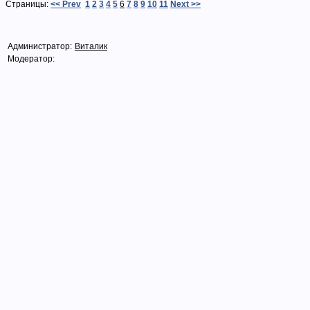
Страницы:
<< Prev
1
2
3
4
5
6
7
8
9
10
11
Next >>
Администратор:
Виталик
Модератор: