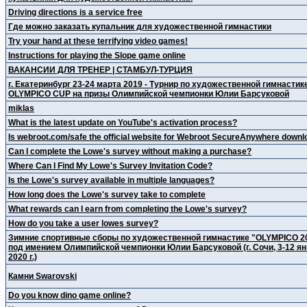
Driving directions is a service free
Где можно заказать купальник для художественной гимнастики
Try your hand at these terrifying video games!
Instructions for playing the Slope game online
ВАКАНСИИ ДЛЯ ТРЕНЕР | СТАМБУЛ-ТУРЦИЯ
г. Екатеринбург 23-24 марта 2019 - Турнир по художественной гимнастик
OLYMPICO CUP на призы Олимпийской чемпионки Юлии Барсуковой
miklas
What is the latest update on YouTube's activation process?
Is webroot.com/safe the official website for Webroot SecureAnywhere down
Can I complete the Lowe's survey without making a purchase?
Where Can I Find My Lowe's Survey Invitation Code?
Is the Lowe's survey available in multiple languages?
How long does the Lowe's survey take to complete
What rewards can I earn from completing the Lowe's survey?
How do you take a user lowes survey?
Зимние спортивные сборы по художественной гимнастике "OLYMPICO 2
под имением Олимпийской чемпионки Юлии Барсуковой (г. Сочи, 3-12 я
2020 г.)
Камни Swarоvski
Do you know dino game online?