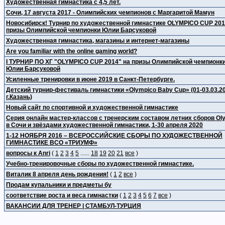
Художественная гимнастика с 4,5 лет.
Сочи, 17 августа 2017 - Олимпийских чемпионов с Маргаритой Мамун
Новосибирск! Турнир по художественной гимнастике OLYMPICO CUP 201
призы Олимпийской чемпионки Юлии Барсуковой
Художественная гимнастика, магазины и интернет-магазины
Are you familiar with the online gaming world?
I ТУРНИР ПО ХГ "OLYMPICO CUP 2014" на призы Олимпийской чемпионк
Юлии Барсуковой
Усиленные тренировки в июне 2019 в Санкт-Петербурге.
Детский турнир-фестиваль гимнастики «Olympico Baby Cup» (01-03.03.20
г.Казань)
Новый сайт по спортивной и художественной гимнастике
Серия онлайн мастер-классов с тренерским составом летних сборов Ol
в Сочи и звёздами художественной гимнастики, 1-30 апреля 2020
1-12 НОЯБРЯ 2016 – ВСЕРОССИЙСКИЕ СБОРЫ ПО ХУДОЖЕСТВЕННОЙ
ГИМНАСТИКЕ ВСО «ТРИУМФ»
вопросы к Anri
(
1
2
3
4
5
......
18
19
20
21
все
)
Учебно-тренировочные сборы по художественной гимнастике.
Виталик 8 апреля день рождения!
(
1
2
все
)
Продам купальники и предметы бу
соответствие роста и веса гимнастки
(
1
2
3
4
5
6
7
все
)
ВАКАНСИИ ДЛЯ ТРЕНЕР | СТАМБУЛ-ТУРЦИЯ