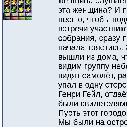
женщина слушает 
эта женщина? И п
песню, чтобы под
встречи участник
собрания, сразу 
начала трястись.
вышли из дома, чт
видим группу неб
видят самолёт, р
упал в одну сторо
Генри Гейл, отда
были свидетелями
Пусть этот городо
Мы были на остро