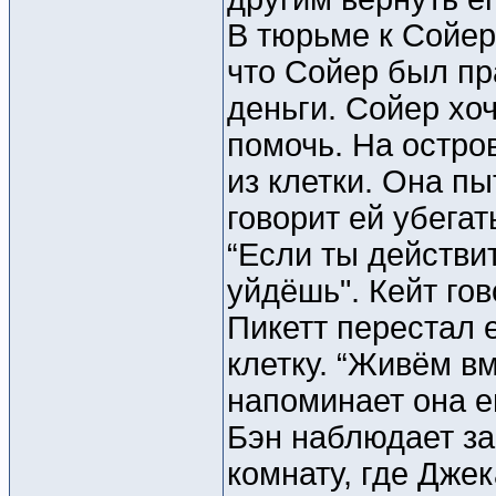
В тюрьме к Сойер
что Сойер был пра
деньги. Сойер хо
помочь. На остро
из клетки. Она п
говорит ей убегат
“Если ты действи
уйдёшь". Кейт гов
Пикетт перестал е
клетку. “Живём в
напоминает она е
Бэн наблюдает за
комнату, где Дже