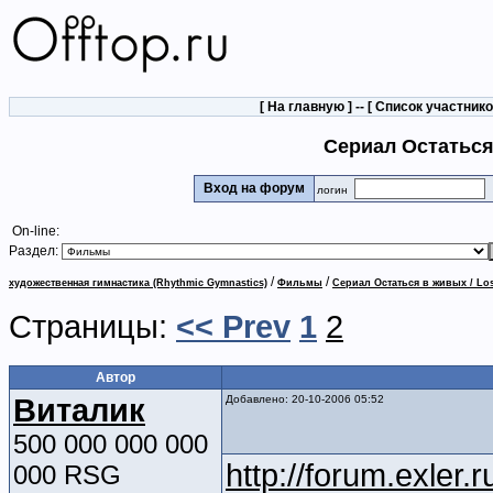
[
На главную
] -- [
Список участник
Сериал Остаться 
Вход на форум
логин
On-line:
Раздел:
/
/
художественная гимнастика (Rhythmic Gymnastics)
Фильмы
Сериал Остаться в живых / Lost
Страницы:
<< Prev
1
2
Автор
Виталик
Добавлено: 20-10-2006 05:52
500 000 000 000
http://forum.exler
000 RSG