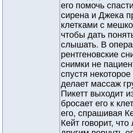
его помочь спаст
сирена и Джека п
клетками с мешком
чтобы дать понять
слышать. В опер
рентгеновские сни
снимки не пациен
спустя некоторое
делает массаж гру
Пикетт выходит из
бросает его к кле
его, спрашивая Ке
Кейт говорит, что
другим вернуть ег