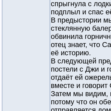
спрыгнула с лодк
подплыл и спас е
В предыстории мы
стеклянную балер
обвинила горничну
отец знает, что С
её историю.
В следующей пре
постели с Джи и г
отдаёт ей ожерель
вместе и говорит 
Затем мы видим, 
потому что он об
отправляется дом