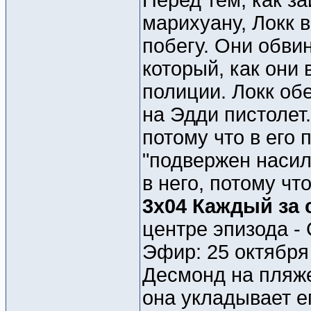
Перед тем, как з
марихуану, Локк 
побегу. Они обви
который, как они
полиции. Локк об
на Эдди пистолет.
потому что в его 
"подвержен насили
в него, потому чт
3x04 Каждый за 
центре эпизода -
Эфир: 25 октября
Десмонд на пляже
она укладывает е