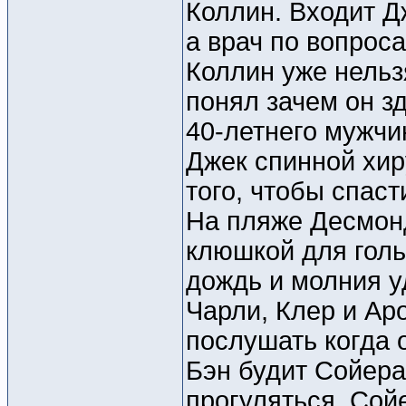
Коллин. Входит Дж
а врач по вопроса
Коллин уже нельзя
понял зачем он з
40-летнего мужчин
Джек спинной хиру
того, чтобы спаст
На пляже Десмонд
клюшкой для голь
дождь и молния у
Чарли, Клер и Ар
послушать когда 
Бэн будит Сойера 
прогуляться. Сой