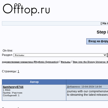
[
На 
Step 
Вход на фо
On-line:
Раздел:
/
/
художественная гимнастика (Rhythmic Gymnastics)
Фильмы
Step into the Disney Universe: 
Страницы:
1
Автор
liamhenry8744
Добавлено: 13-04-2024 14:04
1 RSG
journey with our comprehensive 
Группа: Участник
to streaming the latest release
Сообщений: 1