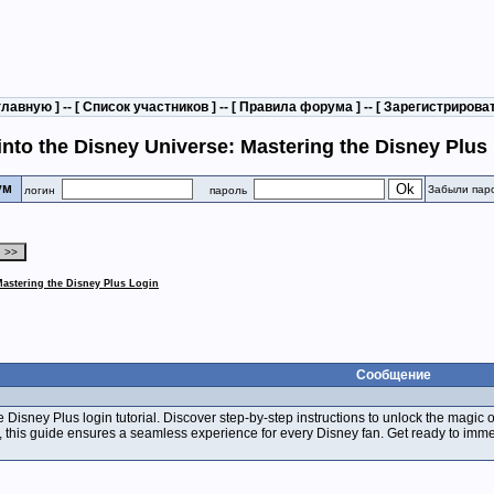
главную
] -- [
Список участников
] -- [
Правила форума
] -- [
Зарегистрирова
into the Disney Universe: Mastering the Disney Plus
рум
Забыли пар
логин
пароль
Mastering the Disney Plus Login
Сообщение
Disney Plus login tutorial. Discover step-by-step instructions to unlock the magic 
s, this guide ensures a seamless experience for every Disney fan. Get ready to imme