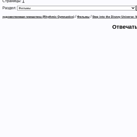
Страницы:
1
Раздел:
/
/
художественная гимнастика (Rhythmic Gymnastics)
Фильмы
Step into the Disney Universe: 
Отвечать