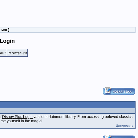
ться
]
 Login
оль?
Регистрация
of
Disney Plus Login
vast entertainment library. From accessing beloved classics
rse yourself in the magic!
Цитировать