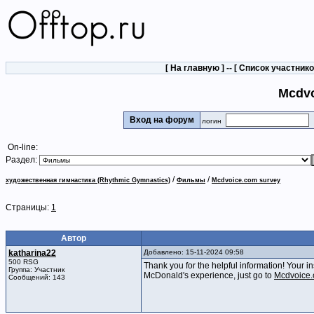
[
На главную
] -- [
Список участник
Mcdvo
Вход на форум
логин
On-line:
Раздел:
/
/
художественная гимнастика (Rhythmic Gymnastics)
Фильмы
Mcdvoice.com survey
Страницы:
1
Автор
katharina22
Добавлено: 15-11-2024 09:58
500 RSG
Thank you for the helpful information! Your 
Группа: Участник
McDonald's experience, just go to
Mcdvoice.
Сообщений: 143