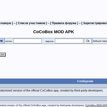
главную
] -- [
Список участников
] -- [
Правила форума
] -- [
Зарегистрирова
CoCoBox MOD APK
рум
Забыли пар
логин
пароль
Сообщение
mized version of the official CoCoBox app, created by third-party developers.
ed version of the official CoCoBox app, created by third-party developers.
CoCoBox MOD AP