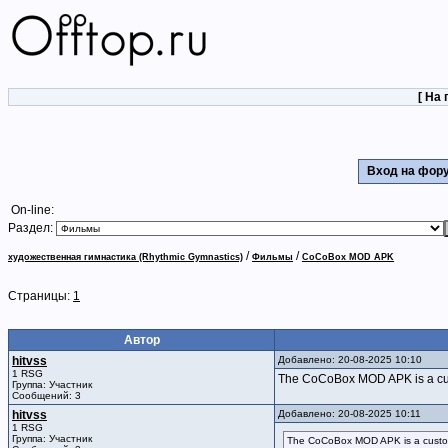
[
На 
Вход на фо
On-line:
Раздел:
/
/
художественная гимнастика (Rhythmic Gymnastics)
Фильмы
CoCoBox MOD APK
Страницы:
1
Автор
hitvss
Добавлено: 20-08-2025 10:10
1 RSG
The CoCoBox MOD APK is a custo
Группа: Участник
Сообщений: 3
hitvss
Добавлено: 20-08-2025 10:11
1 RSG
Группа: Участник
The CoCoBox MOD APK is a customiz