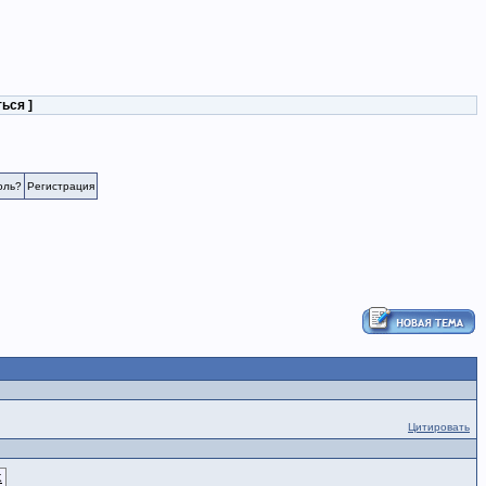
ться
]
оль?
Регистрация
Цитировать
K