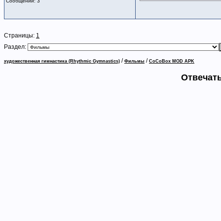
Сообщений: 3
Страницы:
1
Раздел:
/
/
художественная гимнастика (Rhythmic Gymnastics)
Фильмы
CoCoBox MOD APK
Отвечать