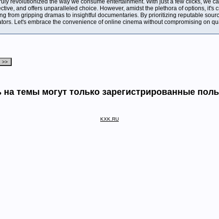
uly revolutionized the way we consume entertainment. With just a few clicks, we c
ective, and offers unparalleled choice. However, amidst the plethora of options, it's
ng from gripping dramas to insightful documentaries. By prioritizing reputable sour
ators. Let's embrace the convenience of online cinema without compromising on qual
 на темы могут только зарегистрированные пол
KXK.RU