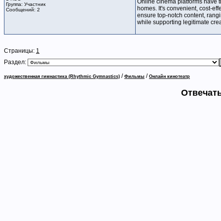
Online cinema platforms have tr
Группа: Участник
homes. It's convenient, cost-eff
Сообщений: 2
ensure top-notch content, rangi
while supporting legitimate cre
Страницы:
1
Раздел:
/
/
художественная гимнастика (Rhythmic Gymnastics)
Фильмы
Онлайн кинотеатр
Отвечать