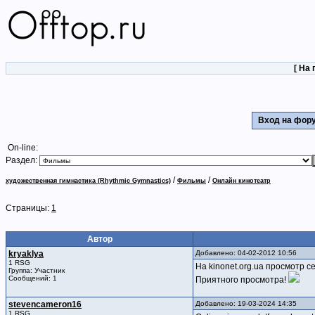
[
На 
Вход на фо
On-line:
Раздел:
/
/
художественная гимнастика (Rhythmic Gymnastics)
Фильмы
Онлайн кинотеатр
Страницы:
1
Автор
kryaklya
Добавлено: 04-02-2012 10:56
1 RSG
На kinonet.org.ua просмотр 
Группа: Участник
Сообщений: 1
Приятного просмотра!
stevencameron16
Добавлено: 19-03-2024 14:35
1 RSG