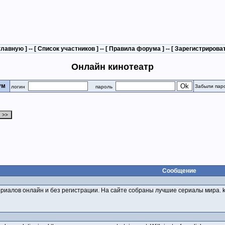
главную
] -- [
Список участников
] -- [
Правила форума
] -- [
Зарегистрирова
Онлайн кинотеатр
рум
Забыли пар
логин
пароль
Сообщение
сериалов онлайн и без регистрации. На сайте собраны лучшие сериалы мира. k