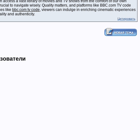
an access a vast library of movies and TV shows from the comfort of our own
 crucial to navigate wisely. Quality matters, and platforms like BBC.com TV code
ces like
bbc.com tv code
, viewers can indulge in enriching cinematic experiences
ity and authenticity.
Цитировать
ьзователи