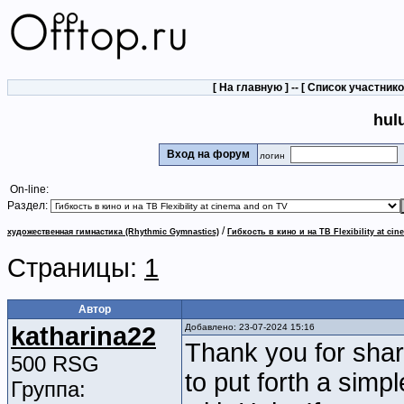
[
На главную
] -- [
Список участник
hul
Вход на форум
логин
On-line:
Раздел:
/
художественная гимнастика (Rhythmic Gymnastics)
Гибкость в кино и на ТВ Flexibility at ci
Страницы:
1
Автор
katharina22
Добавлено: 23-07-2024 15:16
Thank you for shar
500 RSG
to put forth a simp
Группа: