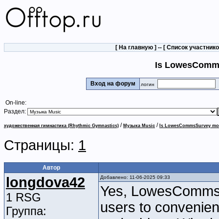
[
На главную
] -- [
Список участник
Is LowesComms
Вход на форум
логин
On-line:
Раздел:
/
/
художественная гимнастика (Rhythmic Gymnastics)
Музыка Music
Is LowesCommsSurvey mobi
Страницы:
1
Автор
longdova42
Добавлено: 11-06-2025 09:33
Yes, LowesCommsSur
1 RSG
users to convenien
Группа: