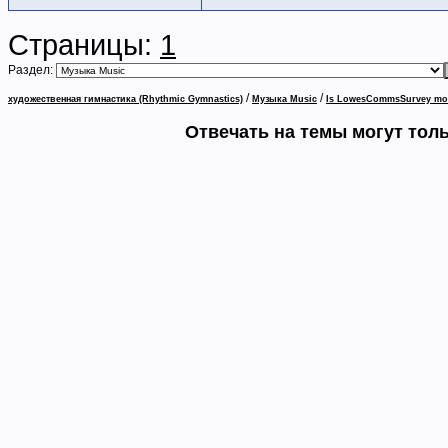
Страницы:
1
Раздел:
/
/
художественная гимнастика (Rhythmic Gymnastics)
Музыка Music
Is LowesCommsSurvey mobi
Отвечать на темы могут тол