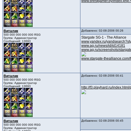
www.brestgamer.by/index.php
Виталик
Добавлено: 02-08-2006 00:26
500 000 000 000 000 RSG
Stargate SG-1 - The Alliance
Группа: Администратор
Сообщений: 13693
www.yandex.ru/yandsearch?st
www.ag.ru/news/id/id14181
www.ag.ru/screenshots/stargat
www.stargate-thealliance.co
Виталик
Добавлено: 02-08-2006 00:41
500 000 000 000 000 RSG
Группа: Администратор
Сообщений: 13693
http://f3.playhard.ru/index.htm
Виталик
Добавлено: 02-08-2006 00:45
500 000 000 000 000 RSG
Группа: Администратор