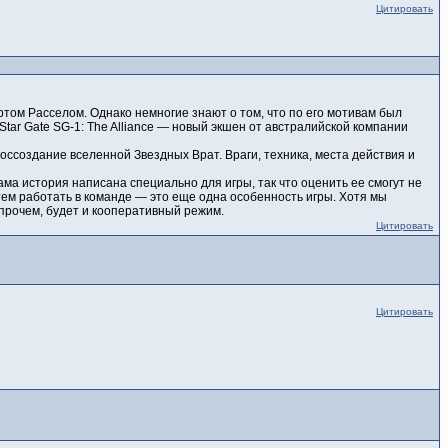
Цитировать
ом Расселом. Однако немногие знают о том, что по его мотивам был
tar Gate SG-1: The Alliance — новый экшен от австралийской компании
ссоздание вселенной Звездных Врат. Враги, техника, места действия и
ма история написана специально для игры, так что оценить ее смогут не
тем работать в команде — это еще одна особенность игры. Хотя мы
Впрочем, будет и кооперативный режим.
Цитировать
Цитировать