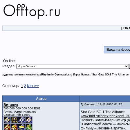
[
На 
Вход на фо
On-line:
Раздел:
/
/
художественная гимнастика (Rhythmic Gymnastics)
Игры Games
Star Gate SG-1 The Alliance
Страницы:
1
2
Next>>
Автор
Виталик
Добавлено: 19-11-2005 01:25
500 000 000 000 000 RSG
Группа: Администратор
Star Gate SG-1 The Alliance
Сообщений: 13693
www.mirf.ru/index.php?cont+2
Новости компьютерных игр (а
В новостной ленте — анонсы 
фильму «Звездные врата».