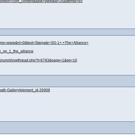
?option=com_content&task=view&id=35&Itemid=65
ype=www&nl=0&text=Stargate+SG-1+-+The+Alliance+
e_sg_1_the_alliance
m/forum/showthread.php?t=6783&page=1&pp=10
l/path-Gallery/element_id-26908