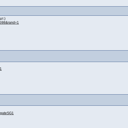
шт.)
1598&rand=1
1
rgateSG1