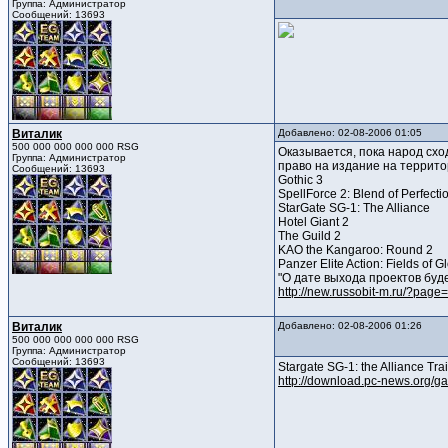
Группа: Администратор
Сообщений: 13693
Виталик
Добавлено: 02-08-2006 01:05
500 000 000 000 000 RSG
Оказывается, пока народ схо
Группа: Администратор
право на издание на террито
Сообщений: 13693
Gothic 3
SpellForce 2: Blend of Perfecti
StarGate SG-1: The Alliance
Hotel Giant 2
The Guild 2
KAO the Kangaroo: Round 2
Panzer Elite Action: Fields of G
"О дате выхода проектов буд
http://new.russobit-m.ru/?pag
Виталик
Добавлено: 02-08-2006 01:26
500 000 000 000 000 RSG
Группа: Администратор
Сообщений: 13693
Stargate SG-1: the Alliance Trai
http://download.pc-news.org/ga