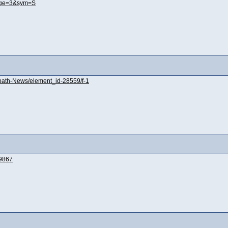
page=3&sym=S
l/path-News/element_id-28559/f-1
=9867