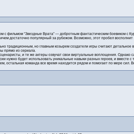
м с фильмом “Звездные Врата” — добротным фантастическим боевиком с Курт
ичем достаточно популярный за рубежом. Возможно, этот пробел восполнит S
ьно традиционным, но главным козырем создатели игры считают детальное во
ны прямо из сериала.
сценаристы, и те же актеры озвучат свои виртуальные воплощения. Однако са
сии нужно будет использовать уникальные навыки разных героев, и вместе с 
ем, остальная команда все время находится рядом и помогает по мере сил. 