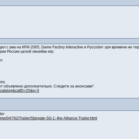
дил с ума на КРИ-2005, Game Factory Interactive и Руссобит зря времени не 
рии России целой линейки игр:
on
lory
ет объявлено дополнительно. Следите за анонсами".
e=catalog&catID=25&p=3
ler
me/0/4792/Trailer/Stargate-SG-1:-the-Alliance-Trailer.html