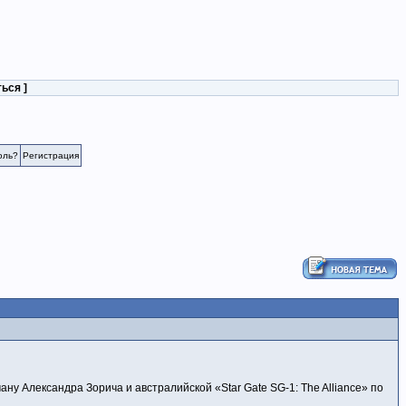
ться
]
оль?
Регистрация
у Александра Зорича и австралийской «Star Gate SG-1: The Alliance» по