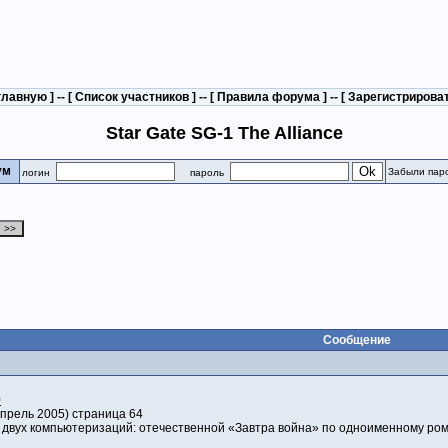
главную
] -- [
Список участников
] -- [
Правила форума
] -- [
Зарегистрирова
Star Gate SG-1 The Alliance
рум
Забыли пар
логин
пароль
Сообщение
0
прель 2005) страница 64
двух компьютеризаций: отечественной «Завтра война» по одноименному роман