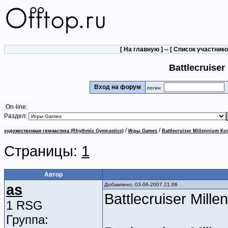
[
На главную
] -- [
Список участник
Battlecruise
Вход на форум
логин
On-line:
Раздел:
/
/
художественная гимнастика (Rhythmic Gymnastics)
Игры Games
Battlecruiser Millennium К
Страницы:
1
Автор
as
Добавлено: 03-06-2007 21:06
Battlecruiser Mil
1 RSG
Группа: