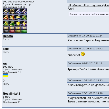
500 000 000 000 000 RSG
Группа: Администратор
http://www.offtop.ru/gimnasty
Сообщений: 13693
Anri
Хозлу тренирует на Позняках ул
Renata
Добавлено: 17-09-2010 11:24
Гость
Распопова Лариса Андреевна
listik
Добавлено: 20-09-2010 19:42
Гость
спасибо!
Ас
Добавлено: 02-11-2010 11:18
100 RSG
Тренер-Скиба Елена Алексан
Группа: Участник
Сообщений: 11
?
Добавлено: 15-12-2010 13:33
Гость
А чем конкретно не довольны
Rosalinda43
Добавлено: 20-01-2025 19:10
1 RSG
Художественная гимнастика н
Группа: Участник
Такие занятия помогают не то
Сообщений: 2