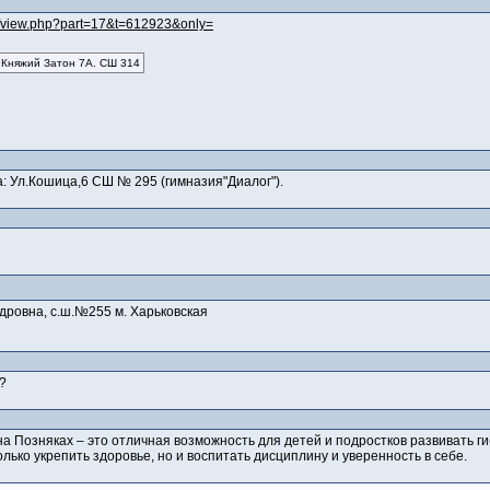
ka/view.php?part=17&t=612923&only=
.Княжий Затон 7А. СШ 314
: Ул.Кошица,6 СШ № 295 (гимназия"Диалог").
дровна, с.ш.№255 м. Харьковская
?
а Позняках – это отличная возможность для детей и подростков развивать ги
лько укрепить здоровье, но и воспитать дисциплину и уверенность в себе.