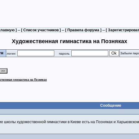
главную
] -- [
Список участников
] -- [
Правила форума
] -- [
Зарегистрирова
Художественная гимнастика на Позняках
рум
Забыли пар
логин
пароль
ственная гимнастика на Позняках
Сообщение
ие школы художественной гимнастики в Киеве есть на Позняках и Харьковском