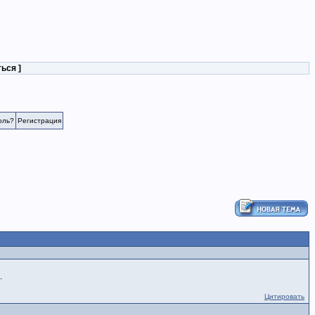
ться
]
оль?
Регистрация
.
Цитировать