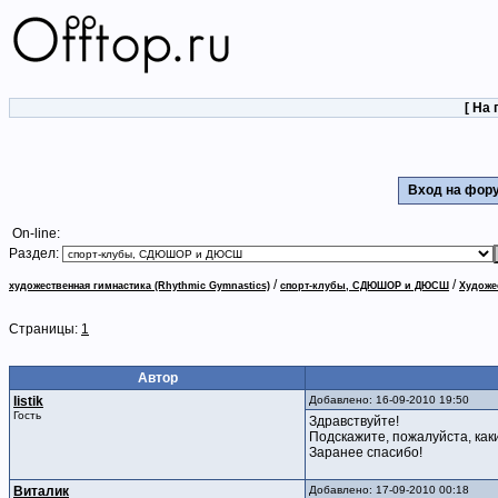
[
На 
Вход на фо
On-line:
Раздел:
/
/
художественная гимнастика (Rhythmic Gymnastics)
спорт-клубы, СДЮШОР и ДЮСШ
Художе
Страницы:
1
Автор
listik
Добавлено: 16-09-2010 19:50
Гость
Здравствуйте!
Подскажите, пожалуйста, как
Заранее спасибо!
Виталик
Добавлено: 17-09-2010 00:18