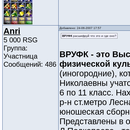
Anri
Добавлено: 24-06-2007 17:57
ВРУФК
расшифруй что это и где оно?
5 000 RSG
Группа:
ВРУФК - это Вы
Участница
физической кул
Сообщений: 486
(иногородние), к
Николаевны учатс
6 по 11 класс. На
р-н ст.метро Лесн
юношеская сборн
Представлены в о