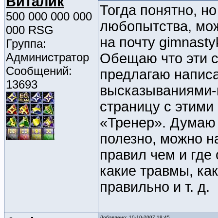
Виталик
Тогда понятно, н
500 000 000 000
любопытства, мож
000 RSG
на почту gimnast
Группа:
Администратор
Обещаю что эти с
Сообщений:
предлагаю написат
13693
высказываниями-к
страницу с этим
«Тренер». Думаю 
полезно, можно н
правил чем и где
какие травмы, как
правильно и т. д.
Добавлено: 10-10-2007 18:45