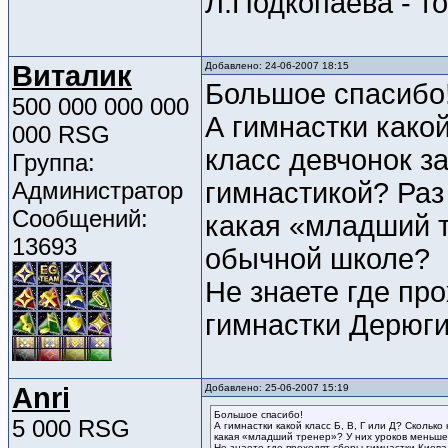
Л.Подкопаева - т
Виталик
Добавлено: 24-06-2007 18:15
Большое спасибо
500 000 000 000
А гимнастки какой
000 RSG
класс девчонок 
Группа:
Администратор
гимнастикой? Раз
Сообщений:
какая «младший т
13693
обычной школе?
Не знаете где пр
гимнастки Дерюги
Anri
Добавлено: 25-06-2007 15:19
Большое спасибо!
5 000 RSG
А гимнастки какой класс Б, В, Г или Д? Сколь
какая «младший тренер»? У них уроков меньше
Не знаете где проходят сборы гимнастки Киева