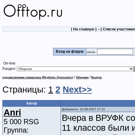
[
На главную
] -- [
Список участник
Вход на форум
логин
On-line:
Раздел:
/
/
художественная гимнастика (Rhythmic Gymnastics)
Общение
Выпуск
Страницы:
1
2
Next>>
Автор
Anri
Добавлено: 22-06-2007 17:31
Вчера в ВРУФК со
5 000 RSG
11 классов были 
Группа: