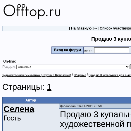
[
На главную
] -- [
Список участник
Продаю 3 купа
Вход на форум
логин
On-line:
Раздел:
/
/
художественная гимнастика (Rhythmic Gymnastics)
Общение
Продаю 3 купальника для выс
Страницы:
1
Автор
Cелена
Добавлено: 26-01-2011 20:58
Продаю 3 купальн
Гость
художественной ги