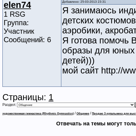
elen74
Добавлено: 25-03-2013 23:31
Я занимаюсь инд
1 RSG
детских костюмов
Группа:
аэробики, акробат
Участник
Сообщений: 6
Я готова помочь 
образы для юных
детей)))
мой сайт http://ww
Страницы:
1
Раздел:
/
/
художественная гимнастика (Rhythmic Gymnastics)
Общение
Продаю 3 купальника для выс
Отвечать на темы могут тол