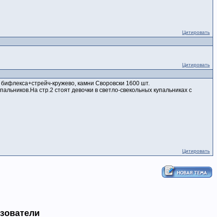
Цитировать
Цитировать
о бифлекса+стрейч-кружево, камни Своровски 1600 шт.
альников.На стр.2 стоят девочки в светло-свекольных купальниках с
Цитировать
ьзователи