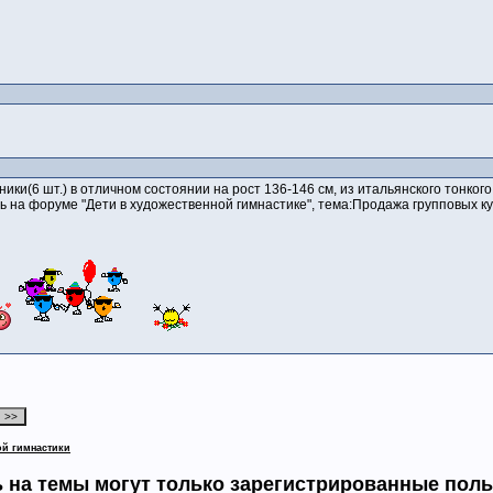
ики(6 шт.) в отличном состоянии на рост 136-146 см, из итальянского тонког
 на форуме "Дети в художественной гимнастике", тема:Продажа групповых куп
ой гимнастики
 на темы могут только зарегистрированные пол