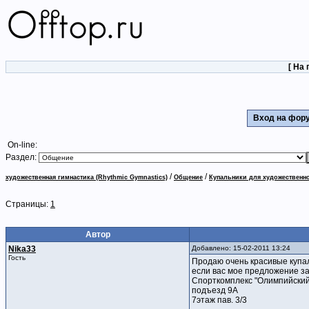
[
На 
Вход на фо
On-line:
Раздел:
/
/
художественная гимнастика (Rhythmic Gymnastics)
Общение
Купальники для художественн
Страницы:
1
Автор
Nika33
Добавлено: 15-02-2011 13:24
Гость
Продаю очень красивые купал
если вас мое предложение з
Спорткомплекс "Олимпийский
подъезд 9А
7этаж пав. 3/3