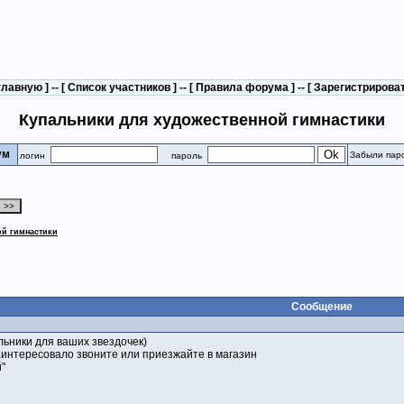
главную
] -- [
Список участников
] -- [
Правила форума
] -- [
Зарегистрирова
Купальники для художественной гимнастики
рум
Забыли пар
логин
пароль
ой гимнастики
Сообщение
ьники для ваших звездочек)
аинтересовало звоните или приезжайте в магазин
"