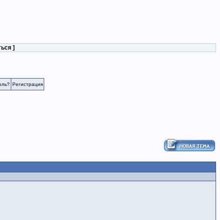
ться
]
оль?
Регистрация