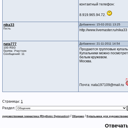
контактный телефон:
8.919.965.94.72.
nika33
Добавлено: 15-02-2011 13:25
Гость
http://www.livemaster.ru/nika33
nata777
Добавлено: 21-11-2011 14:54
100 RSG
Продаются групповые купальн
Группа: Участник
Купальники можно посмотреть
Сообщений: 11
белым кружевом.
Москва.
Почта: nata197109@mail.ru
Страницы:
1
Раздел:
/
/
художественная гимнастика (Rhythmic Gymnastics)
Общение
Купальники для художественн
Отвечать