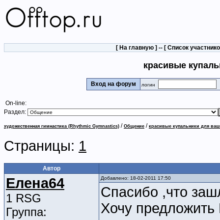
[
На главную
] -- [
Список участник
красивые купаль
Вход на форум
логин
On-line:
Раздел:
/
/
художественная гимнастика (Rhythmic Gymnastics)
Общение
красивые купальники для ваш
Страницы:
1
Автор
Елена64
Добавлено: 18-02-2011 17:50
Спасибо ,что заш
1 RSG
Хочу предложить 
Группа: