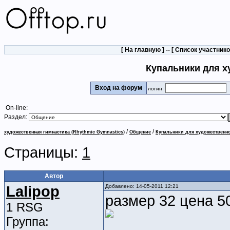
[
На главную
] -- [
Список участник
Купальники для х
Вход на форум
логин
On-line:
Раздел:
/
/
художественная гимнастика (Rhythmic Gymnastics)
Общение
Купальники для художественно
Страницы:
1
Автор
Lalipop
Добавлено: 14-05-2011 12:21
размер 32 цена 5
1 RSG
Группа: