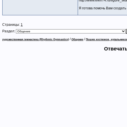
http://www.elen74.ru/figure_ska
Я готова помочь Вам создат
Страницы:
1
Раздел:
/
/
художественная гимнастика (Rhythmic Gymnastics)
Общение
Пошив костюмов, купальников,
Отвечать