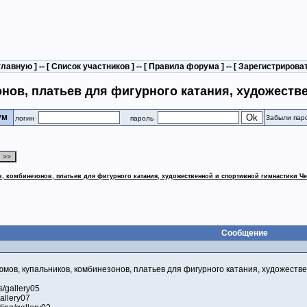
главную
] -- [
Список участников
] -- [
Правила форума
] -- [
Зарегистрирова
нов, платьев для фигурного катания, художеств
рум
Забыли пар
логин
пароль
 комбинезонов, платьев для фигурного катания, художественной и спортивной гимнастики Ч
Сообщение
ов, купальников, комбинезонов, платьев для фигурного катания, художествен
s/gallery05
gallery07