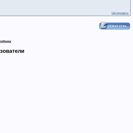
Цитировать
елябинск
ьзователи