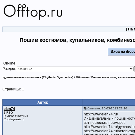
[
На 
Пошив костюмов, купальников, комбинезо
Вход на фо
On-line:
Раздел:
/
/
художественная гимнастика (Rhythmic Gymnastics)
Общение
Пошив костюмов, купальников,
Страницы:
1
Автор
elen74
Добавлено: 25-03-2013 23:26
1 RSG
http://www.elen74.ru/
Группа: Участник
Индивидуальный пошив костюм
Сообщений: 6
вот несколько примеров:
http://www.elen74.ru/gymnastic
http://www.elen74.ru/aerobics/