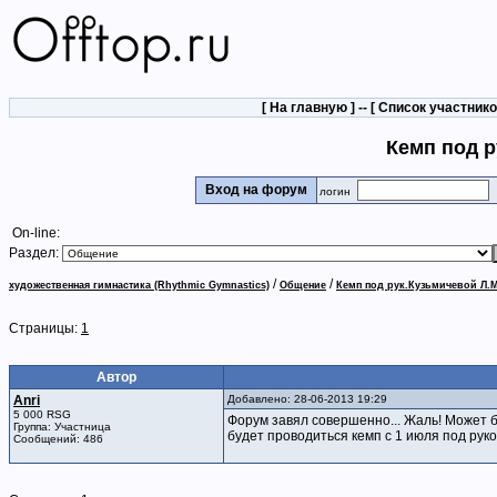
[
На главную
] -- [
Список участник
Кемп под р
Вход на форум
логин
On-line:
Раздел:
/
/
художественная гимнастика (Rhythmic Gymnastics)
Общение
Кемп под рук.Кузьмичевой Л.М
Страницы:
1
Автор
Anri
Добавлено: 28-06-2013 19:29
5 000 RSG
Форум завял совершенно... Жаль! Может б
Группа: Участница
будет проводиться кемп с 1 июля под рук
Сообщений: 486