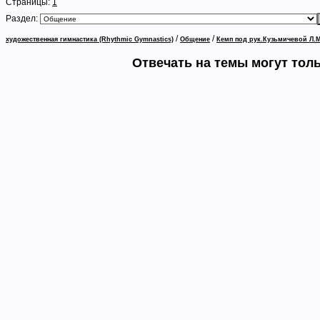
Страницы:
1
Раздел:
/
/
художественная гимнастика (Rhythmic Gymnastics)
Общение
Кемп под рук.Кузьмичевой Л.М
Отвечать на темы могут тол