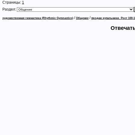
Страницы:
1
Раздел:
/
/
художественная гимнастика (Rhythmic Gymnastics)
Общение
продам купальники. Рост 100-1
Отвечать