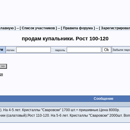
главную
] -- [
Список участников
] -- [
Правила форума
] -- [
Зарегистрирова
продам купальники. Рост 100-120
рум
Забыли пар
логин
пароль
20
Сообщение
). На 4-5 лет. Кристаллы "Сваровски" 1700 шт.+ пришивные.Цена 8000р.
ии (салатовый).Рост 110-120. На 5-6 лет. Кристаллы "Сваровски" 2000шт. Вопр