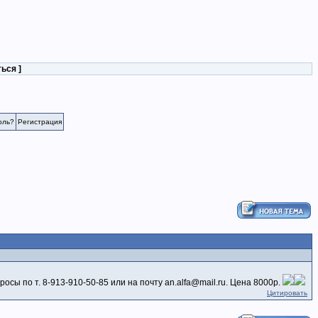
ться
]
оль?
Регистрация
осы по т. 8-913-910-50-85 или на почту an.alfa@mail.ru. Цена 8000р.
Цитировать