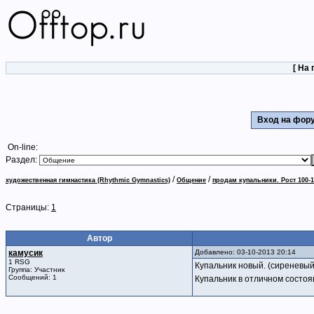
[
На 
Вход на фо
On-line:
Раздел:
/
/
художественная гимнастика (Rhythmic Gymnastics)
Общение
продам купальники. Рост 100-1
Страницы:
1
Автор
камусик
Добавлено: 03-10-2013 20:14
1 RSG
Купальник новый. (сиреневый
Группа: Участник
Сообщений: 1
Купальник в отличном состоян