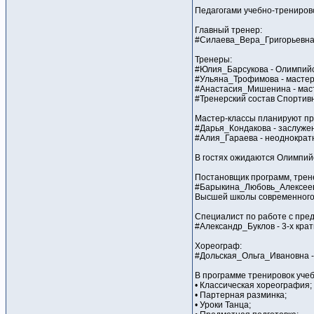
Педагогами учебно-трениров
Главный тренер:
#Силаева_Вера_Григорьевна 
Тренеры:
#Юлия_Барсукова - Олимпий
#Ульяна_Трофимова - мастер
#Анастасия_Мишенина - маст
#Тренерский состав Спортив
Мастер-классы планируют пр
#Дарья_Кондакова - заслуже
#Алия_Гараева - неоднократ
В гостях ожидаются Олимпий
Постановщик программ, трен
#Барыкина_Любовь_Алексеевн
Высшей школы современного
Специалист по работе с пре
#Александр_Буклов - 3-х кра
Хореограф:
#Дольская_Ольга_Ивановна -
В программе тренировок уче
• Классическая хореография;
• Партерная разминка;
• Уроки Танца;