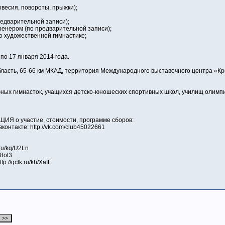
овесия, повороты, прыжки);
редварительной записи);
ренером (по предварительной записи);
о художественной гимнастике;
по 17 января 2014 года.
бласть, 65-66 км МКАД, территория Международного выставочного центра «Кр
ных гимнасток, учащихся детско-юношеских спортивных школ, училищ олимпи
 о участие, стоимости, программе сборов:
онтакте: http://vk.com/club45022661
.ru/kq/U2Ln
/8ol3
p://qclk.ru/kh/XaIE