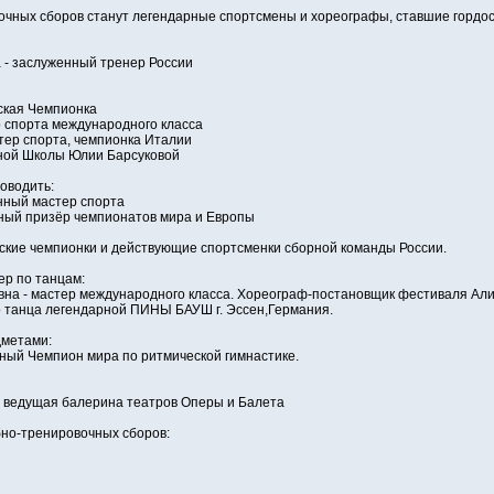
очных сборов станут легендарные спортсмены и хореографы, ставшие гордо
- заслуженный тренер России
ская Чемпионка
 спорта международного класса
ер спорта, чемпионка Италии
ной Школы Юлии Барсуковой
оводить:
нный мастер спорта
ный призёр чемпионатов мира и Европы
ские чемпионки и действующие спортсменки сборной команды России.
ер по танцам:
а - мастер международного класса. Хореограф-постановщик фестиваля Алины
 танца легендарной ПИНЫ БАУШ г. Эссен,Германия.
дметами:
тный Чемпион мира по ритмической гимнастике.
 ведущая балерина театров Оперы и Балета
бно-тренировочных сборов: