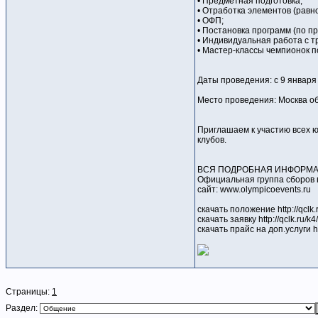
• Предметная подготовка;
• Отработка элементов (равн
• ОФП;
• Постановка программ (по п
• Индивидуальная работа с т
• Мастер-классы чемпионок п
Даты проведения: с 9 января 
Место проведения: Москва о
Приглашаем к участию всех ю
клубов.
ВСЯ ПОДРОБНАЯ ИНФОРМАЦИЯ
Официальная группа сборов вк
сайт: www.olympicoevents.ru
скачать положение http://qclk
скачать заявку http://qclk.ru/k4
скачать прайс на доп.услуги htt
Страницы:
1
Раздел: