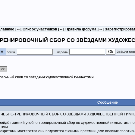
главную
] -- [
Список участников
] -- [
Правила форума
] -- [
Зарегистрирова
-ТРЕНИРОВОЧНЫЙ СБОР СО ЗВЁЗДАМИ ХУДОЖЕ
рум
Забыли пар
логин
пароль
ИРОВОЧНЫЙ СБОР СО ЗВЁЗДАМИ ХУДОЖЕСТВЕННОЙ ГИМНАСТИКИ
Сообщение
УЧЕБНО-ТРЕНИРОВОЧНЫЙ СБОР СО ЗВЁЗДАМИ ХУДОЖЕСТВЕННОЙ ГИМН
пройдёт зимний учебно-тренировочный сбор по художественной гимнастике п
тики.
екретами мастерства они поделятся с юными преемницами великих спортивн