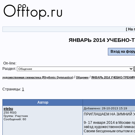
[
На 
ЯНВАРЬ 2014 УЧЕБНО
Вход на фо
On-line:
Раздел:
/
/
художественная гимнастика (Rhythmic Gymnastics)
Общение
ЯНВАРЬ 2014 УЧЕБНО-ТРЕН
Страницы:
1
Автор
elebu
Добавлено: 28-10-2013 15:19
250 RSG
ПРИГЛАШАЕМ НА ЗИМНИЙ 
Группа: Участник
Сообщений: 60
9- 17 января 2014 в Москве 
звёзд художественной гимнас
Своим бесценным опытом и с