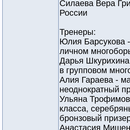
Силаева Вера Гри
России
Тренеры:
Юлия Барсукова -
личном многобор
Дарья Шкурихина
в групповом мног
Алия Гараева - м
неоднократный п
Ульяна Трофимова
класса, серебрян
бронзовый призер
Анастасия Мишени