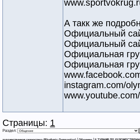
www.sportvokrug.r
А такк же подроб
Официальный сайт
Официальный сайт
Официальная груп
Официальная гру
www.facebook.com
instagram.com/oly
www.youtube.com/
Страницы:
1
Раздел:
/
/
художественная гимнастика (Rhythmic Gymnastics)
Общение
II ТУРНИР ПО ХУДОЖЕСТВЕНН