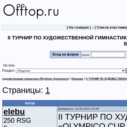
[
На главную
] -- [
Список участник
II ТУРНИР ПО ХУДОЖЕСТВЕННОЙ ГИМНАСТИКЕ
Б
Вход на форум
логин
On-line:
Раздел:
/
/
художественная гимнастика (Rhythmic Gymnastics)
Общение
II ТУРНИР ПО ХУДОЖЕСТВЕНН
Страницы:
1
Автор
elebu
Добавлено: 13-05-2015 23:09
II ТУРНИР ПО 
250 RSG
«OLYMPICO CUP 2