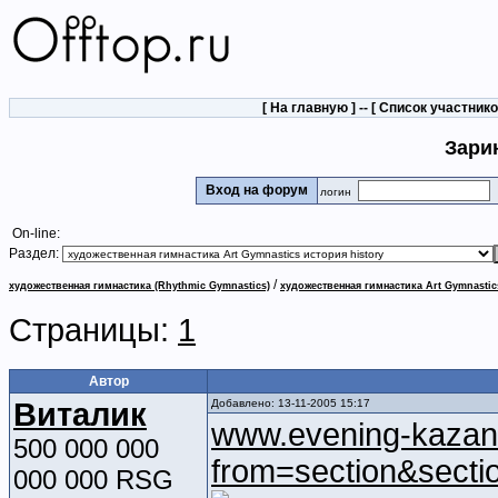
[
На главную
] -- [
Список участник
Зари
Вход на форум
логин
On-line:
Раздел:
/
художественная гимнастика (Rhythmic Gymnastics)
художественная гимнастика Art Gymnastic
Страницы:
1
Автор
Виталик
Добавлено: 13-11-2005 15:17
www.evening-kazan.r
500 000 000
from=section&secti
000 000 RSG