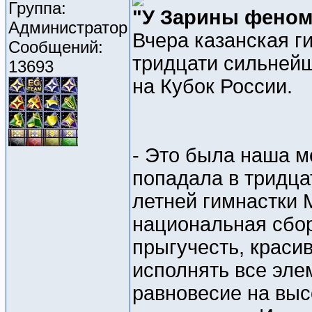
Группа:
"У Зарины фено
Администратор
Вчера казанская г
Сообщений:
тридцати сильнейш
13693
на Кубок России.
- Это была наша ме
попадала в тридцат
летней гимнастки М
национальная сбор
прыгучесть, краси
исполнять все эле
равновесие на выс