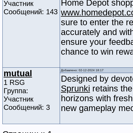
Home Depot shoppi
Участник
Сообщений: 143
www.homedepot.c
sure to enter the r
accurately and wit
ensure your feedba
chance to win rewa
mutual
Добавлено: 02-12-2024 18:17
Designed by devote
1 RSG
Sprunki
retains the
Группа:
horizons with fresh
Участник
Сообщений: 3
new gameplay mec