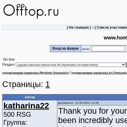
[
На главную
] -- [
Список участник
www.hom
Вход на форум
логин
On-line:
Раздел:
/
художественная гимнастика (Rhythmic Gymnastics)
художественная гимнастика Art Gymnastic
Страницы:
1
Автор
katharina22
Добавлено: 12-09-2024 12:06
Thank you for your
500 RSG
been incredibly us
Группа: