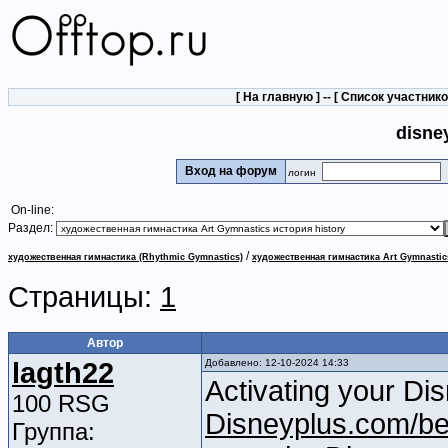
[
На главную
] -- [
Список участник
disne
Вход на форум
логин
On-line:
Раздел:
/
художественная гимнастика (Rhythmic Gymnastics)
художественная гимнастика Art Gymnastic
Страницы:
1
Автор
lagth22
Добавлено: 12-10-2024 14:33
Activating your Di
100 RSG
Disneyplus.com/be
Группа: